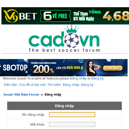
Welcome Guest! To enable all features please
Đăng nhập
or
Đăng ký
.
Diễn đàn
Chủ đề có bài mới
Tìm kiếm
Đăng nhập
Đăng ký
Soccer Việt Nam Forum
»
Đăng nhập
Đăng nhập
Tên đăng nhập:
Mật khẩu: