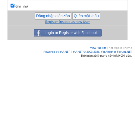
Ghi nhớ
Register Instead as new User
Login or Register with Facebook
View Full Site
|
Yaf Mobile Theme
Powered by YAF.NET
|
YAF.NET © 2003-2026, Yet Another Forum.NET
Thời gian xử lý trang này hết 0.001 giây.