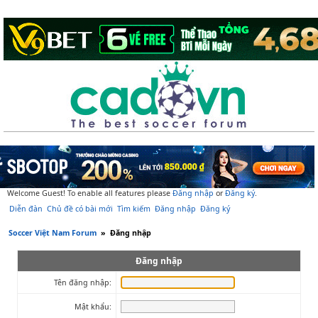
Welcome Guest! To enable all features please
Đăng nhập
or
Đăng ký
.
Diễn đàn
Chủ đề có bài mới
Tìm kiếm
Đăng nhập
Đăng ký
Soccer Việt Nam Forum
»
Đăng nhập
Đăng nhập
Tên đăng nhập:
Mật khẩu: