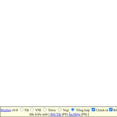
Mudim
v0.8
Tắt
VNI
Telex
Viqr
Tổng hợp
Chính tả
B
dấu kiểu mới [
Bật/Tắt
(F9)
Ẩn/Hiện
(F8) ]