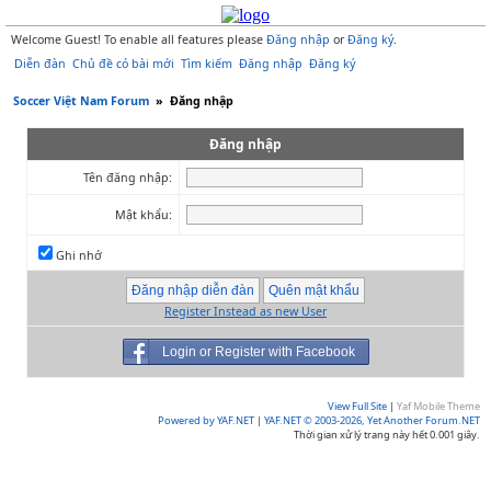
Welcome Guest! To enable all features please
Đăng nhập
or
Đăng ký
.
Diễn đàn
Chủ đề có bài mới
Tìm kiếm
Đăng nhập
Đăng ký
Soccer Việt Nam Forum
»
Đăng nhập
Đăng nhập
Tên đăng nhập:
Mật khẩu:
Ghi nhớ
Register Instead as new User
Login or Register with Facebook
View Full Site
|
Yaf Mobile Theme
Powered by YAF.NET
|
YAF.NET © 2003-2026, Yet Another Forum.NET
Thời gian xử lý trang này hết 0.001 giây.