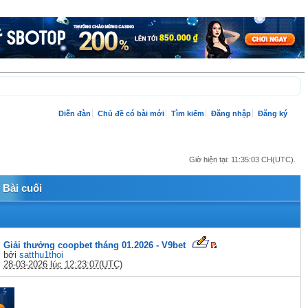
Diễn đàn
Chủ đề có bài mới
Tìm kiếm
Đăng nhập
Đăng ký
Giờ hiện tại: 11:35:03 CH(UTC).
Bài cuối
Giải thưởng coopbet tháng 01.2026 - V9bet
bởi
satthu1thoi
28-03-2026 lúc 12:23:07(UTC)