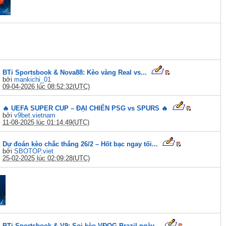
BTi Sportsbook & Nova88: Kèo vàng Real vs...
bởi
mankichi_01
09-04-2026 lúc 08:52:32(UTC)
🔥 UEFA SUPER CUP – ĐẠI CHIẾN PSG vs SPURS 🔥
bởi
v9bet.vietnam
11-08-2025 lúc 01:14:49(UTC)
Dự đoán kèo chắc thắng 26/2 – Hốt bạc ngay tối...
bởi
SBOTOP.viet
25-02-2025 lúc 02:09:28(UTC)