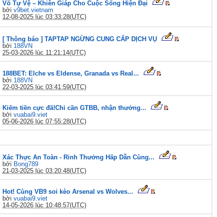
Võ Tự Vệ – Khiên Giáp Cho Cuộc Sống Hiện Đại
bởi
v9bet.vietnam
12-08-2025 lúc 03:33:28(UTC)
[ Thông báo ] TAPTAP NGỪNG CUNG CẤP DỊCH VỤ
bởi
188VN
25-03-2026 lúc 11:21:14(UTC)
188BET: Elche vs Eldense, Granada vs Real...
bởi
188VN
22-03-2025 lúc 03:41:59(UTC)
Kiếm tiền cực đã!Chỉ cần GTBB, nhận thưởng...
bởi
vuabai9.viet
05-06-2026 lúc 07:55:28(UTC)
Xác Thực An Toàn - Rinh Thưởng Hấp Dẫn Cùng...
bởi
Bong789
21-03-2025 lúc 03:20:48(UTC)
Hot! Cùng VB9 soi kèo Arsenal vs Wolves...
bởi
vuabai9.viet
14-05-2026 lúc 10:48:57(UTC)