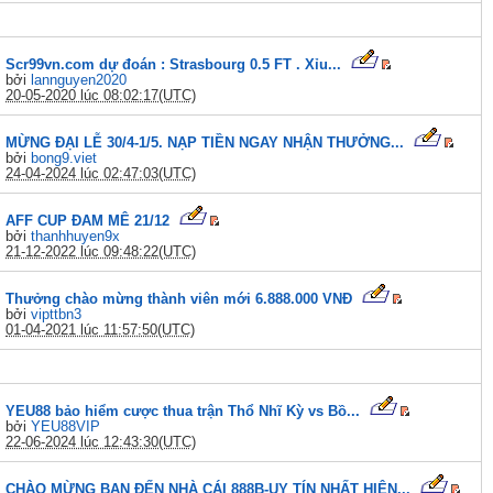
Scr99vn.com dự đoán : Strasbourg 0.5 FT . Xỉu...
bởi
lannguyen2020
20-05-2020 lúc 08:02:17(UTC)
MỪNG ĐẠI LỄ 30/4-1/5. NẠP TIỀN NGAY NHẬN THƯỞNG...
bởi
bong9.viet
24-04-2024 lúc 02:47:03(UTC)
AFF CUP ĐAM MÊ 21/12
bởi
thanhhuyen9x
21-12-2022 lúc 09:48:22(UTC)
Thưởng chào mừng thành viên mới 6.888.000 VNĐ
bởi
vipttbn3
01-04-2021 lúc 11:57:50(UTC)
YEU88 bảo hiểm cược thua trận Thổ Nhĩ Kỳ vs Bồ...
bởi
YEU88VIP
22-06-2024 lúc 12:43:30(UTC)
CHÀO MỪNG BẠN ĐẾN NHÀ CÁI 888B-UY TÍN NHẤT HIỆN...