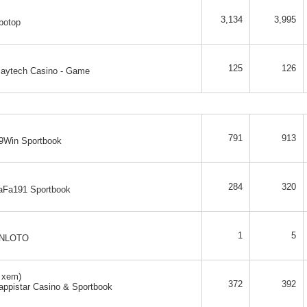
3,134
3,995
botop
125
126
laytech Casino - Game
791
913
K9Win Sportbook
284
320
FaFa191 Sportbook
1
5
 VNLOTO
 xem)
372
392
appistar Casino & Sportbook