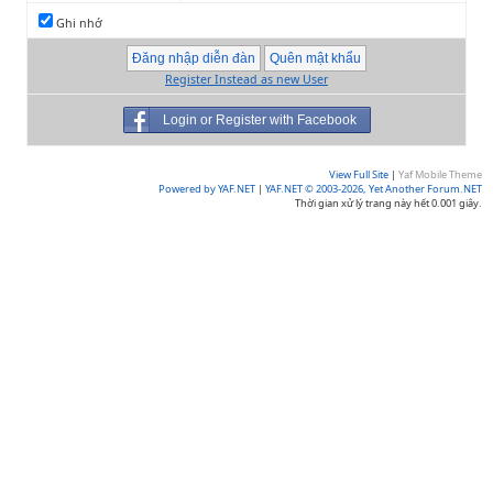
Ghi nhớ
Register Instead as new User
Login or Register with Facebook
View Full Site
|
Yaf Mobile Theme
Powered by YAF.NET
|
YAF.NET © 2003-2026, Yet Another Forum.NET
Thời gian xử lý trang này hết 0.001 giây.