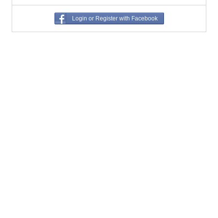
Login or Register with Facebook