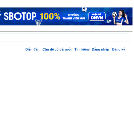
Diễn đàn
Chủ đề có bài mới
Tìm kiếm
Đăng nhập
Đăng ký