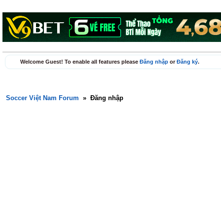
Welcome Guest! To enable all features please
Đăng nhập
or
Đăng ký
.
Soccer Việt Nam Forum
»
Đăng nhập