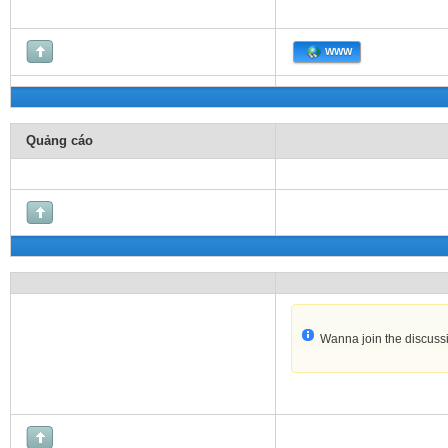
WWW
Quảng cáo
Wanna join the discuss