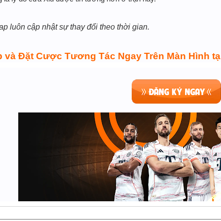
ap luôn cập nhật sự thay đổi theo thời gian.
p và Đặt Cược Tương Tác Ngay Trên Màn Hình tạ