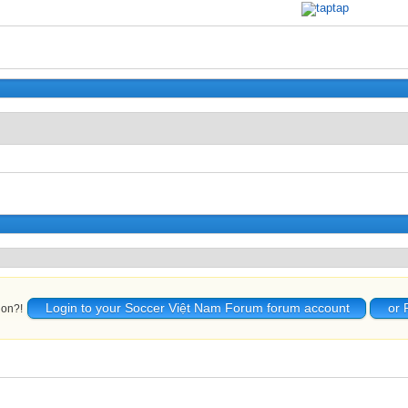
Login to your Soccer Việt Nam Forum forum account
or 
ion?!