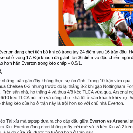
Everton đang chơi tiến bộ khi có trong tay 24 điểm sau 16 trận đấu.
senal ở vòng 17. Đội khách đã giành tới 36 điểm và độc chiếm ngôi đầ
o hơn hẳn Everton trong kèo chấp – 0.5/1.
Á
những tuần gần đây không thực sự ổn định. Trong 10 trận vừa qua, Th
thua Chelsea 0-2 nhưng trước đó lại thắng 3-2 khi gặp Nottingham Fo
. Trên sân nhà, họ thắng 4 và thua 4/8 kèo TLCA vừa qua. Arsenal ngư
6/10 kèo TLCA nói trên và cũng chơi khá tốt ở sân khách khi vượt 5
 lệ thắng kèo của họ ở trận này là trội hơn so với chủ nhà Everton.
kèo Tài xỉu mà taptap đưa ra cho cặp đấu giữa
Everton vs Arsenal
tạ
ra Xỉu. Everton đang chơi không mấy cởi mở với 5 kèo Xỉu và 2 kèo T
là lý do cửa Xỉu được tin tưởng hơn ở trận này.