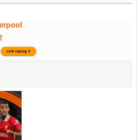
erpool
2