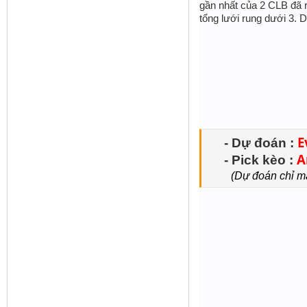
gần nhất của 2 CLB đã ra
tổng lưới rung dưới 3. Do
E
-
Dự đoán
:
A
- Pick kèo :
(Dự đoán chỉ m