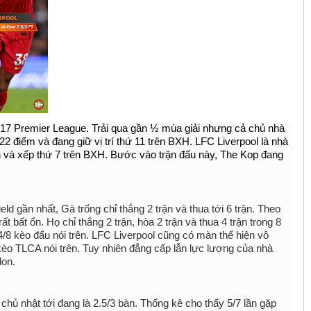
 17 Premier League. Trải qua gần ½ mùa giải nhưng cả chủ nhà 
 điểm và đang giữ vị trí thứ 11 trên BXH. LFC Liverpool là nhà 
n và xếp thứ 7 trên BXH. Bước vào trận đấu này, The Kop đang 
ld gần nhất, Gà trống chỉ thắng 2 trận và thua tới 6 trận. Theo
 bất ổn. Họ chỉ thắng 2 trận, hòa 2 trận và thua 4 trận trong 8
/8 kèo đấu nói trên. LFC Liverpool cũng có màn thể hiện vô
 kèo TLCA nói trên. Tuy nhiên đẳng cấp lẫn lực lượng của nhà
don.
chủ nhật tới đang là 2.5/3 bàn. Thống kê cho thấy 5/7 lần gặp