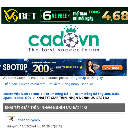
Welcome Guest! To enable all features please
Đăng nhập
or
Đăng ký
.
Diễn đàn
Chủ đề có bài mới
Tìm kiếm
Đăng nhập
Đăng ký
Soccer Việt Nam Forum
»
Forum Bóng Đá
»
Forum bóng đá England, Italia,
Spain, France, Đức
»
KHAI TẾT GIÁP THÌN- NHẬN NGHÌN ƯU ĐÃI 11/2
KHAI TẾT GIÁP THÌN- NHẬN NGHÌN ƯU ĐÃI 11/2
thanhhuyen9x
Đã gửi :
11/02/2024 lúc 01:29:07(UTC)