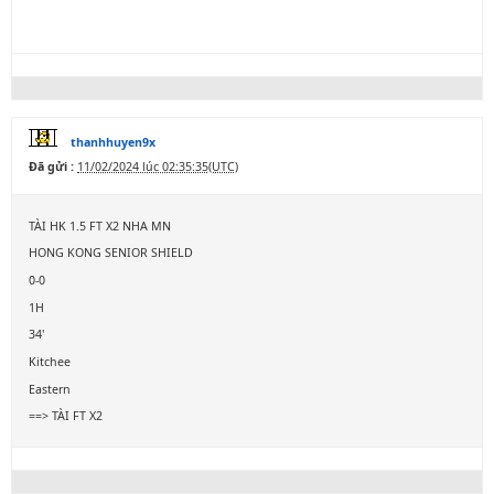
thanhhuyen9x
Đã gửi :
11/02/2024 lúc 02:35:35(UTC)
TÀI HK 1.5 FT X2 NHA MN
HONG KONG SENIOR SHIELD
0-0
1H
34'
Kitchee
Eastern
==> TÀI FT X2