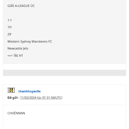
GIẢI A-LEAGUE ÚC
1-1
1H
29'
Western Sydney Wanderers FC
Newcastle Jets
==> TÀI HT
thanhhuyen9x
Đã gửi :
11/02/2024 lúc 01:31:56(UTC)
CHOÉNNNN