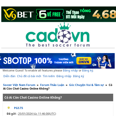
Welcome Guest! To enable all features please
Đăng nhập
or
Đăng ký
.
Diễn đàn
Chủ đề có bài mới
Tìm kiếm
Đăng nhập
Đăng ký
Soccer Việt Nam Forum
»
Forum Thảo Luận
»
Góc Chuyện Vui & Tâm sự
»
Có
Ai Còn Chơi Casino Online Không?
Có Ai Còn Chơi Casino Online Không?
PGS.TS
Đã gửi :
25/01/2024 lúc 11:46:00(UTC)