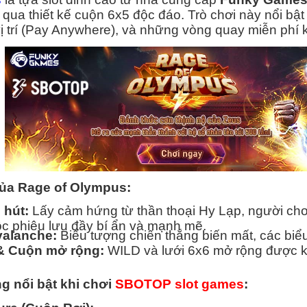
ua thiết kế cuộn 6x5 độc đáo. Trò chơi này nổi bật 
vị trí (Pay Anywhere), và những vòng quay miễn phí
của Rage of Olympus:
 hút:
Lấy cảm hứng từ thần thoại Hy Lạp, người chơi
c phiêu lưu đầy bí ẩn và mạnh mẽ.
valanche:
Biểu tượng chiến thắng biến mất, các biểu 
& Cuộn mở rộng:
WILD và lưới 6x6 mở rộng được kí
ăng nổi bật khi chơi
SBOTOP slot games
: