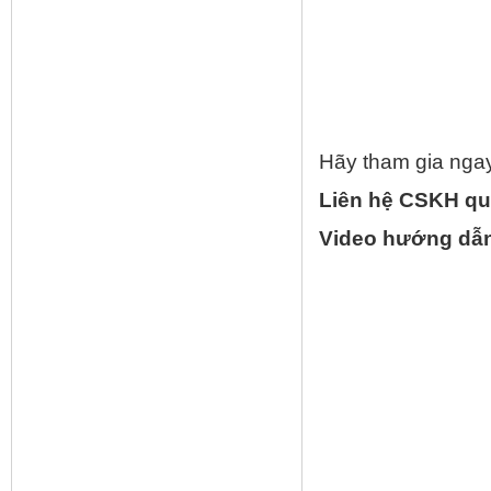
Hãy tham gia nga
Liên hệ CSKH qu
Video hướng dẫ