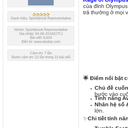
của đỉnh Olympus q
trả thưởng ở mọi 
Danh hiệu: Sportsbook Representative
Nhóm: Sportsbook Representative
Gia nhập: 04-06-2018(UTC)
Bài viết: 9,634
Đến từ: www.sbotop.com
Cảm ơn: 7 lần
Được cảm ơn: 22 lần trong 22 bài viết
🌟 Điểm nổi bật 
Chủ đề cuốn
bước vào cuộ
Tính năng A
Nhân hệ số 
lớn.
✨
Chi tiết tính n