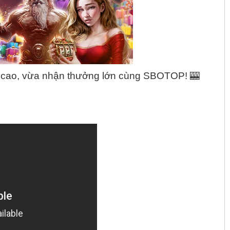
h cao, vừa nhận thưởng lớn cùng SBOTOP! 🎰