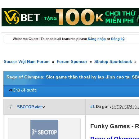
Welcome Guest! To enable all features please
Đăng nhập
or
Đăng ký
.
Soccer Việt Nam Forum
»
Forum Sponsor
»
Sbotop Sportsbook
»
Rage of Olympus: Slot game thần thoại hy lạp đỉnh cao tại S
Chủ đề trước
#1
Đã gửi :
02/12/2024 lú
SBOTOP.viet
Funky Games - R
Rage of Olympu