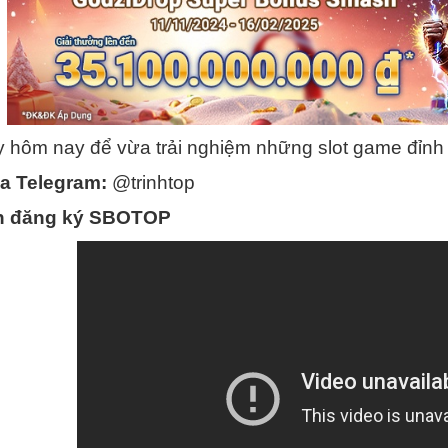
y hôm nay để vừa trải nghiệm những slot game đỉn
a Telegram:
@trinhtop
n đăng ký SBOTOP