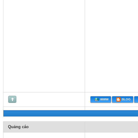
WWW
BLOG
Quảng cáo