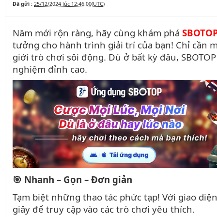
Đã gửi :
25/12/2024 lúc 12:46:00(UTC)
Năm mới rộn ràng, hãy cùng khám phá
SBOTOP
tưởng cho hành trình giải trí của bạn! Chỉ cần 
giới trò chơi sôi động. Dù ở bất kỳ đâu, SBOTO
nghiệm đỉnh cao.
🎯 Nhanh – Gọn – Đơn giản
Tạm biệt những thao tác phức tạp! Với giao diện
giây để truy cập vào các trò chơi yêu thích.