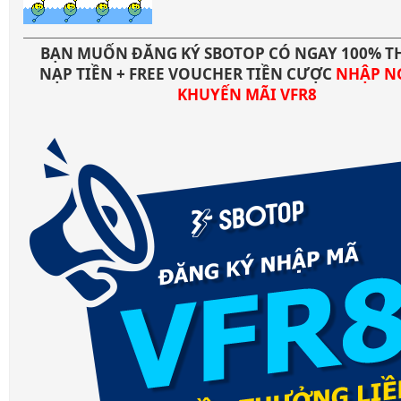
BẠN MUỐN ĐĂNG KÝ SBOTOP CÓ NGAY 100% 
NẠP TIỀN + FREE VOUCHER TIỀN CƯỢC
NHẬP N
KHUYẾN MÃI VFR8