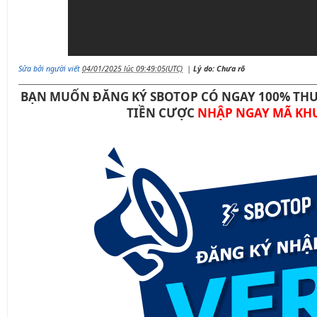
Sửa bởi người viết
04/01/2025 lúc 09:49:05(UTC)
|
Lý do: Chưa rõ
BẠN MUỐN ĐĂNG KÝ SBOTOP CÓ NGAY 100% THƯ
TIỀN CƯỢC
NHẬP NGAY MÃ KHU