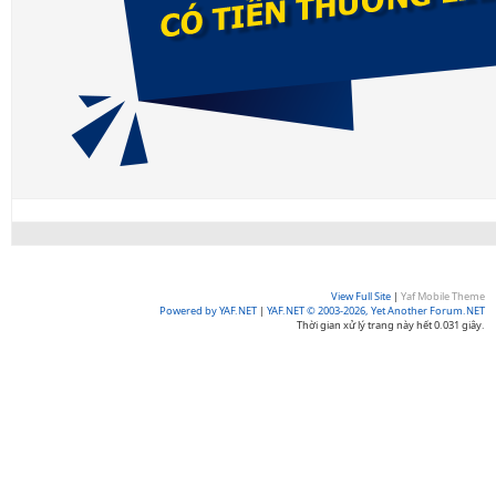
View Full Site
|
Yaf Mobile Theme
Powered by YAF.NET
|
YAF.NET © 2003-2026, Yet Another Forum.NET
Thời gian xử lý trang này hết 0.031 giây.