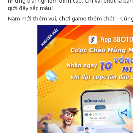
những trải nghiệm đỉnh cao. Chỉ vài phút là b
giới đầy sắc màu!
Năm mới thêm vui, chơi game thêm chất – Cùn