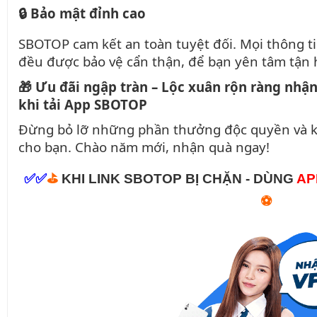
🔒 Bảo mật đỉnh cao
SBOTOP cam kết an toàn tuyệt đối. Mọi thông ti
đều được bảo vệ cẩn thận, để bạn yên tâm tận
🎁 Ưu đãi ngập tràn – Lộc xuân rộn ràng nhậ
khi tải App SBOTOP
Đừng bỏ lỡ những phần thưởng độc quyền và k
cho bạn. Chào năm mới, nhận quà ngay!
✅✅
⛳
KHI LINK SBOTOP BỊ CHẶN - DÙNG
AP
⚽️