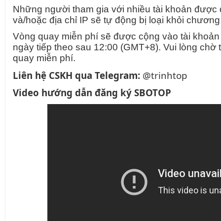
Những người tham gia với nhiều tài khoản được 
và/hoặc địa chỉ IP sẽ tự động bị loại khỏi chương
Vòng quay miễn phí sẽ được cộng vào tài kho
ngày tiếp theo sau 12:00 (GMT+8). Vui lòng chờ
quay miễn phí.
Liên hệ CSKH qua Telegram:
@trinhtop
Video hướng dẫn đăng ký SBOTOP