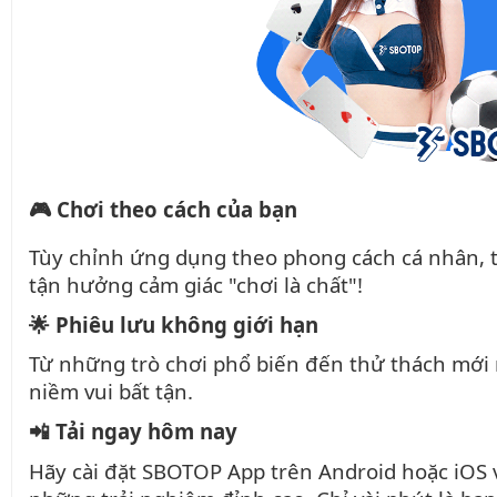
🎮 Chơi theo cách của bạn
Tùy chỉnh ứng dụng theo phong cách cá nhân, 
tận hưởng cảm giác "chơi là chất"!
🌟 Phiêu lưu không giới hạn
Từ những trò chơi phổ biến đến thử thách mớ
niềm vui bất tận.
📲 Tải ngay hôm nay
Hãy cài đặt SBOTOP App trên Android hoặc iOS