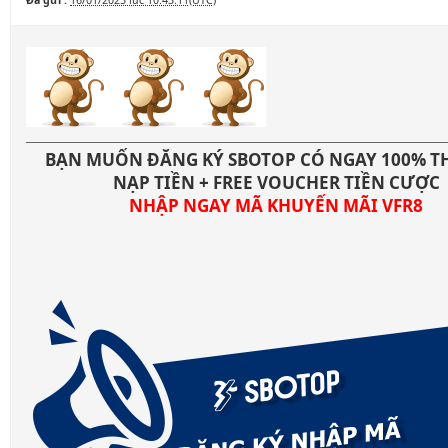
Đã gửi :
16/01/2025 lúc 10:43:11(UTC)
BẠN MUỐN ĐĂNG KÝ SBOTOP CÓ NGAY 100% 
NẠP TIỀN + FREE VOUCHER TIỀN CƯỢC
NHẬP NGAY MÃ KHUYẾN MÃI VFR8