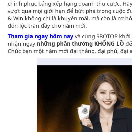
chinh phục bảng xếp hạng doanh thu cược. Hãy 
vượt qua mọi giới hạn để bứt phá trong cuộc đua
& Win không chỉ là khuyến mãi, mà còn là cơ hộ
đón lộc tràn đầy cho năm mới.
Tham gia ngay hôm nay
và cùng SBOTOP khởi 
nhận ngay
những phần thưởng KHỔNG LỒ
để 
Chúc bạn một năm mới đại thắng, đại phú, đại 