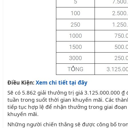
Điều Kiện:
Xem chi tiết tại đây
Sẽ có 5.862 giải thưởng trị giá 3.125.000.000 ₫
tuần trong suốt thời gian khuyến mãi. Các thàn
tiếp tục hợp lệ để nhận thưởng trong giai đoạn
khuyến mãi.
Những người chiến thắng sẽ được công bố trong