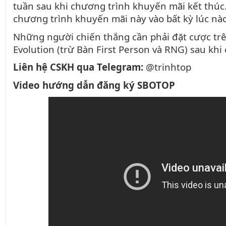
tuần sau khi chương trình khuyến mãi kết thú
chương trình khuyến mãi này vào bất kỳ lúc nào
Những người chiến thắng cần phải đặt cược trê
Evolution (trừ Bàn First Person và RNG) sau khi
Liên hệ CSKH qua Telegram:
@trinhtop
Video hướng dẫn đăng ký SBOTOP