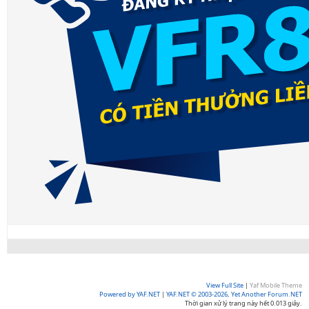
View Full Site
|
Yaf Mobile Theme
Powered by YAF.NET
|
YAF.NET © 2003-2026, Yet Another Forum.NET
Thời gian xử lý trang này hết 0.013 giây.