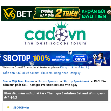
Welcome Guest! To enable all features please
Đăng nhập
or
Đăng ký
.
Diễn đàn
Chủ đề có bài mới
Tìm kiếm
Đăng nhập
Đăng ký
Soccer Việt Nam Forum
»
Forum Sponsor
»
Sbotop Sportsbook
»
Khởi đầu
năm mới phát tài – Tham gia Evolution Bet and Win ngay
Khởi đầu năm mới phát tài – Tham gia Evolution Bet and Win ngay -
6/1 -30/3
SBOTOP.viet