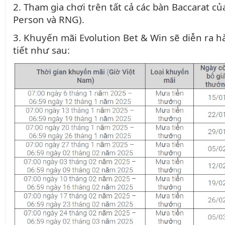
2. Tham gia chơi trên tất cả các bàn Baccarat của
Person và RNG).
3. Khuyến mãi Evolution Bet & Win sẽ diễn ra hà
tiết như sau: