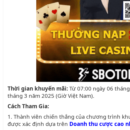
Thời gian khuyến mãi:
Từ 07:00 ngày 06 tháng
tháng 3 năm 2025 (Giờ Việt Nam).
Cách Tham Gia:
1. Thành viên chiến thắng của chương trình kh
được xác định dựa trên
Doanh thu cược cao n