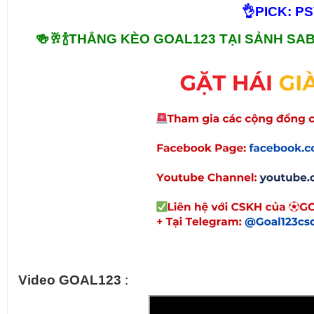
👌PICK: PS
🍻🥂🍾THẮNG KÈO GOAL123 TẠI SẢNH S
Video GOAL123
: