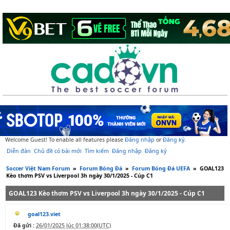
Welcome Guest! To enable all features please
Đăng nhập
or
Đăng ký
.
Diễn đàn
Chủ đề có bài mới
Tìm kiếm
Đăng nhập
Đăng ký
Soccer Việt Nam Forum
»
Forum Bóng Đá
»
Forum Bóng Đá UEFA
»
GOAL123
Kèo thơm PSV vs Liverpool 3h ngày 30/1/2025 - Cúp C1
GOAL123 Kèo thơm PSV vs Liverpool 3h ngày 30/1/2025 - Cúp C1
goal123.viet
Đã gửi :
26/01/2025 lúc 01:38:00(UTC)