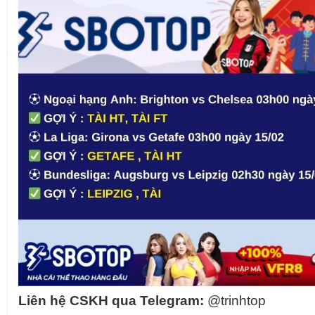
Liên hệ CSKH qua Telegram:
@trinhtop