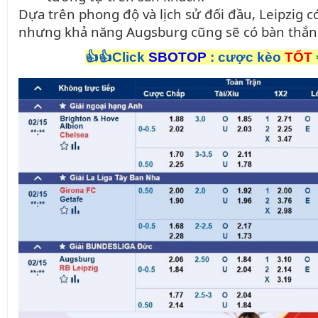
Dựa trên phong độ và lịch sử đối đầu, Leipzig c
nhưng khả năng Augsburg cũng sẽ có bàn thắng
👍👍Click
SBOTOP
: cược kèo
TỐT