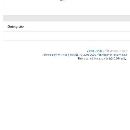
Quảng cáo
View Full Site
|
Yaf Mobile Theme
Powered by YAF.NET
|
YAF.NET © 2003-2026, Yet Another Forum.NET
Thời gian xử lý trang này hết 0.044 giây.