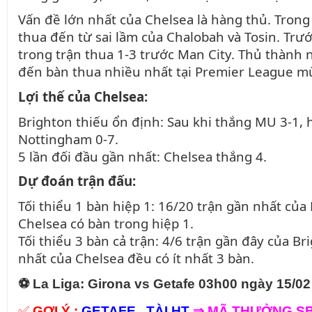
Vấn đề lớn nhất của Chelsea là hàng thủ. Trong 
thua đến từ sai lầm của Chalobah và Tosin. Trướ
trong trận thua 1-3 trước Man City. Thủ thành 
đến bàn thua nhiều nhất tại Premier League m
Lợi thế của Chelsea:
Brighton thiếu ổn định: Sau khi thắng MU 3-1, h
Nottingham 0-7.
5 lần đối đầu gần nhất: Chelsea thắng 4.
Dự đoán trận đấu:
Tối thiểu 1 bàn hiệp 1: 16/20 trận gần nhất của
Chelsea có bàn trong hiệp 1.
Tối thiểu 3 bàn cả trận: 4/6 trận gần đây của Br
nhất của Chelsea đều có ít nhất 3 bàn.
⚽ La Liga: Girona vs Getafe 03h00 ngày 15/02
✅
GỢI Ý :
GETAFE , TÀI HT
⇒ MÃ THƯỞNG SB