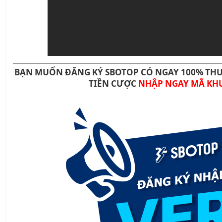
BẠN MUỐN ĐĂNG KÝ SBOTOP CÓ NGAY 100% THƯ
TIỀN CƯỢC
NHẬP NGAY MÃ KHU