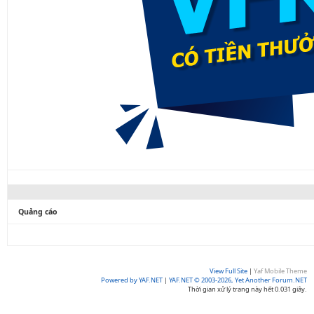
Quảng cáo
View Full Site
|
Yaf Mobile Theme
Powered by YAF.NET
|
YAF.NET © 2003-2026, Yet Another Forum.NET
Thời gian xử lý trang này hết 0.031 giây.