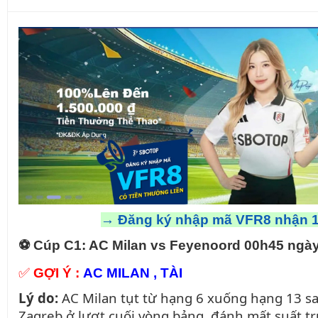
→ Đăng ký nhập mã VFR8 nhận 
⚽ Cúp C1: AC Milan vs Feyenoord 00h45 ngày
✅
GỢI Ý :
AC MILAN , TÀI
Lý do:
AC Milan tụt từ hạng 6 xuống hạng 13 s
Zagreb ở lượt cuối vòng bảng, đánh mất suất tr