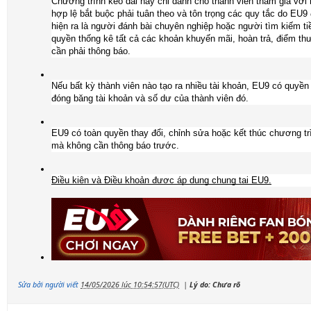
Chương trình kéo dài này chỉ dành cho thành viên tham gia với m
hợp lệ bắt buộc phải tuân theo và tôn trọng các quy tắc do EU9 đ
hiện ra là người đánh bài chuyên nghiệp hoặc người tìm kiếm ti
quyền thống kê tất cả các khoản khuyến mãi, hoàn trả, điểm th
cần phải thông báo.
Nếu bất kỳ thành viên nào tạo ra nhiều tài khoản, EU9 có quyền 
đóng băng tài khoản và số dư của thành viên đó.
EU9 có toàn quyền thay đổi, chỉnh sửa hoặc kết thúc chương trìn
mà không cần thông báo trước.
Điều kiện và Điều khoản được áp dụng chung tại EU9.
Sửa bởi người viết
14/05/2026 lúc 10:54:57(UTC)
|
Lý do: Chưa rõ