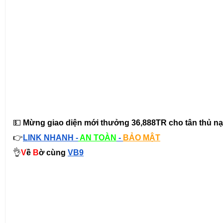
💵 
Mừng giao diện mới thưởng 36,888TR cho tân thủ n
👉
LINK NHANH -
 AN TOÀN
 - 
BẢO MẬT
👌
V
ề 
B
ờ cùng 
VB9