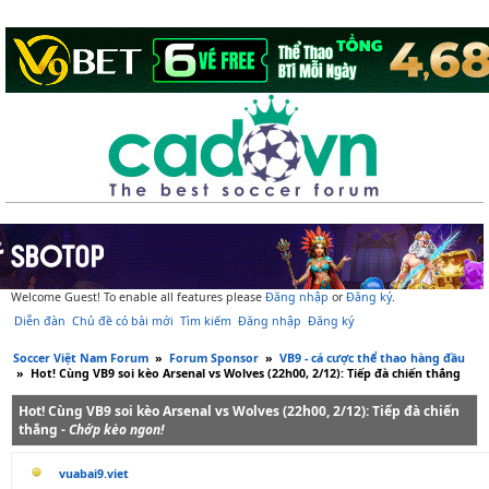
Welcome Guest! To enable all features please
Đăng nhập
or
Đăng ký
.
Diễn đàn
Chủ đề có bài mới
Tìm kiếm
Đăng nhập
Đăng ký
Soccer Việt Nam Forum
»
Forum Sponsor
»
VB9 - cá cược thể thao hàng đầu
»
Hot! Cùng VB9 soi kèo Arsenal vs Wolves (22h00, 2/12): Tiếp đà chiến thắng
Hot! Cùng VB9 soi kèo Arsenal vs Wolves (22h00, 2/12): Tiếp đà chiến
thắng -
Chớp kèo ngon!
vuabai9.viet