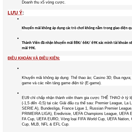
Doanh thu x5 vòng cược.
LƯU Ý
:
Khuyến mãi không áp dụng các trò chơi không nằm trong giao diện q
Thành Viên đã nhận khuyến mãi 88K/ 66K/ 69K xác minh tài khoản sẽ
mãi 99K.
ĐIỀU KHOẢN VÀ ĐIỀU KIỆN:
Khuyến mãi không áp dụng: Thể thao ảo; Casino 3D; Đua ngựa; L
game và các nền tảng game điện tử (E-game).
EU9 chỉ chấp nhận thành viên tham gia cược THỂ THAO ở tỷ lệ 
(-1,5 đến -0,5) tại các Giải đấu cụ thể sau: Premier League, La L
SERIE A), Bundesliga, France Ligue 1, Russian Premier League
PRIMEIRA LIGA), Eredivisie, UEFA Champions League, UEFA Eu
FA Cup, UEFA EURO, Vòng loại FIFA World Cup, UEFA Nation, C
Cup, MLB, NFL & EFL Cup.