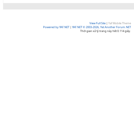
View Full Site
|
Yaf Mobile Theme
Powered by YAF.NET
|
YAF.NET © 2003-2026, Yet Another Forum.NET
Thời gian xử lý trang này hết 0.114 giây.