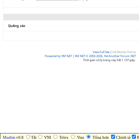
Quảng cáo
View Full Site
|
Yaf Mobile Theme
Powered by YAF.NET
|
YAF.NET © 2003-2026, Yet Another Forum.NET
Thời gian xử lý trang này hết 1.137 giây.
Mudim
v0.8
Tắt
VNI
Telex
Viqr
Tổng hợp
Chính tả
B