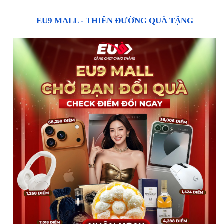
EU9 MALL - THIÊN ĐƯỜNG QUÀ TẶNG