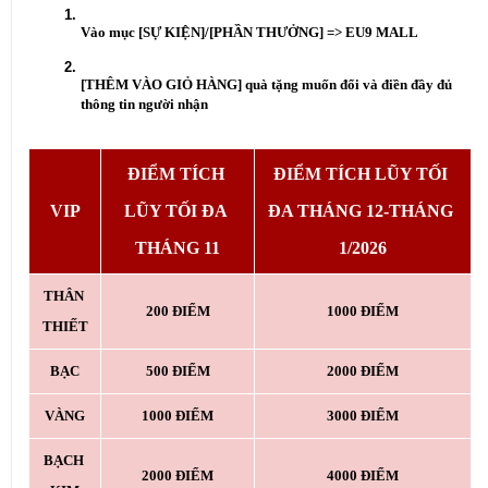
Vào mục [SỰ KIỆN]/[PHẦN THƯỞNG] => EU9 MALL
[THÊM VÀO GIỎ HÀNG] quà tặng muốn đổi và điền đầy đủ 
thông tin người nhận
ĐIỂM TÍCH 
ĐIỂM TÍCH LŨY TỐI 
VIP
LŨY TỐI ĐA 
ĐA THÁNG 12-THÁNG 
THÁNG 11
1/2026
THÂN 
200 ĐIỂM
1000 ĐIỂM
THIẾT
BẠC
500 ĐIỂM
2000 ĐIỂM
VÀNG
1000 ĐIỂM
3000 ĐIỂM
BẠCH 
2000 ĐIỂM
4000 ĐIỂM