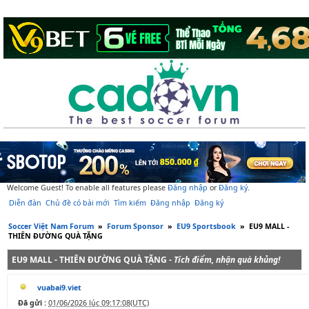
Welcome Guest! To enable all features please
Đăng nhập
or
Đăng ký
.
Diễn đàn
Chủ đề có bài mới
Tìm kiếm
Đăng nhập
Đăng ký
Soccer Việt Nam Forum
»
Forum Sponsor
»
EU9 Sportsbook
»
EU9 MALL -
THIÊN ĐƯỜNG QUÀ TẶNG
EU9 MALL - THIÊN ĐƯỜNG QUÀ TẶNG -
Tích điểm, nhận quà khủng!
vuabai9.viet
Đã gửi :
01/06/2026 lúc 09:17:08(UTC)