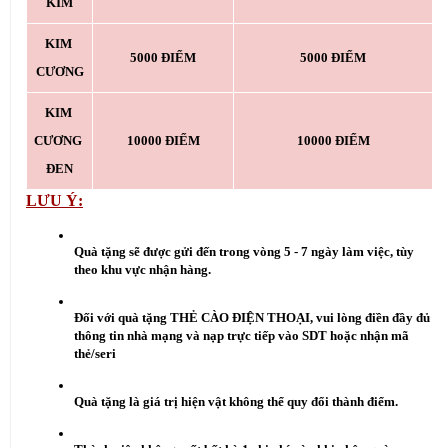
KIM
KIM 
5000 ĐIỂM
5000 ĐIỂM
CƯƠNG
KIM 
CƯƠNG 
10000 ĐIỂM
10000 ĐIỂM
ĐEN
LƯU Ý:
Quà tặng sẽ được gửi đến trong vòng 5 - 7 ngày làm việc, tùy 
theo khu vực nhận hàng.
Đối với quà tặng THẺ CÀO ĐIỆN THOẠI, vui lòng điền đầy đủ 
thông tin nhà mạng và nạp trực tiếp vào SDT hoặc nhận mã 
thẻ/seri
Quà tặng là giá trị hiện vật không thể quy đổi thành điểm.