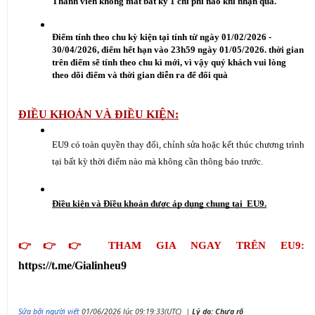
Thành viên không mất bất kỳ 1 chi phí nào khi nhận quà.
Điểm tính theo chu kỳ kiện tại tính từ ngày 01/02/2026 - 
30/04/2026, điểm hết hạn vào 23h59 ngày 01/05/2026. thời gian 
trên điểm sẽ tính theo chu kì mới, vì vậy quý khách vui lòng 
theo dõi điểm và thời gian diễn ra để đổi quà
ĐIỀU KHOẢN VÀ ĐIỀU KIỆN:
EU9 có toàn quyền thay đổi, chỉnh sửa hoặc kết thúc chương trình 
tại bất kỳ thời điểm nào mà không cần thông báo trước.
Điều kiện và Điều khoản được áp dụng chung tại  EU9.
👉👉👉 THAM GIA NGAY TRÊN EU9: 
https://t.me/Gialinheu9
Sửa bởi người viết
01/06/2026 lúc 09:19:33(UTC)
|
Lý do: Chưa rõ