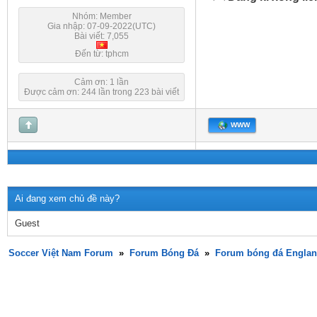
Nhóm: Member
Gia nhập: 07-09-2022(UTC)
Bài viết: 7,055
Đến từ: tphcm
Cảm ơn: 1 lần
Được cảm ơn: 244 lần trong 223 bài viết
WWW
Ai đang xem chủ đề này?
Guest
Soccer Việt Nam Forum
»
Forum Bóng Đá
»
Forum bóng đá England,