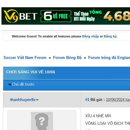
Welcome Guest! To enable all features please
Đăng nhập
or
Đăng ký
.
Soccer Việt Nam Forum
»
Forum Bóng Đá
»
Forum bóng đá England,
CHƠI SÁNG VUI VẺ 10/06
Chủ đề trước
thanhhuyen9x
#1
Đã gửi :
10/06/2024 lú
XỈU 4 NHÉ MN
VÒNG LOẠI VÔ ĐỊCH TH