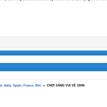
 Italia, Spain, France, Đức
»
CHƠI SÁNG VUI VẺ 10/06