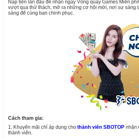
Nạp tiền lần đầu để nhận ngay Vòng quay Games Miễn phí!
vượt qua thử thách, mở ra những cơ hội mới, nơi sự sáng t
sàng để cùng bạn chinh phục.
Cách tham gia:
1. Khuyến mãi chỉ áp dụng cho
thành viên SBOTOP
nhận đ
thành viên.