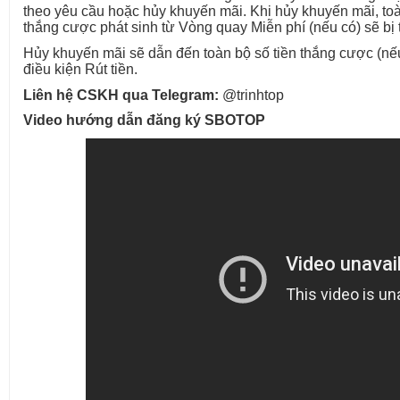
theo yêu cầu hoặc hủy khuyến mãi. Khi hủy khuyến mãi, toà
thắng cược phát sinh từ Vòng quay Miễn phí (nếu có) sẽ bị t
Hủy khuyến mãi sẽ dẫn đến toàn bộ số tiền thắng cược (nếu
điều kiện Rút tiền.
Liên hệ CSKH qua Telegram:
@trinhtop
Video hướng dẫn đăng ký SBOTOP