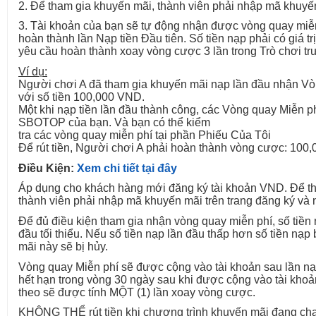
2. Để tham gia khuyến mãi, thành viên phải nhập mã khuyến 
3. Tài khoản của bạn sẽ tự động nhận được vòng quay miễn
hoàn thành lần Nạp tiền Đầu tiên. Số tiền nạp phải có giá trị
yêu cầu hoàn thành xoay vòng cược 3 lần trong Trò chơi trư
Ví dụ:
Người chơi A đã tham gia khuyến mãi nạp lần đầu nhận Vòn
với số tiền 100,000 VND.
Một khi nạp tiền lần đầu thành công, các Vòng quay Miễn p
SBOTOP của bạn. Và bạn có thể kiểm
tra các vòng quay miễn phí tại phần Phiếu Của Tôi
Để rút tiền, Người chơi A phải hoàn thành vòng cược: 10
Điều Kiện:
Xem chi tiết tại đây
Áp dụng cho khách hàng mới đăng ký tài khoản VND. Để th
thành viên phải nhập mã khuyến mãi trên trang đăng ký và n
Để đủ điều kiện tham gia nhận vòng quay miễn phí, số tiền nạ
đầu tối thiểu. Nếu số tiền nạp lần đầu thấp hơn số tiền nạp
mãi này sẽ bị hủy.
Vòng quay Miễn phí sẽ được cộng vào tài khoản sau lần nạp
hết hạn trong vòng 30 ngày sau khi được cộng vào tài khoả
theo sẽ được tính MỘT (1) lần xoay vòng cược.
KHÔNG THỂ rút tiền khi chương trình khuyến mãi đang chạy