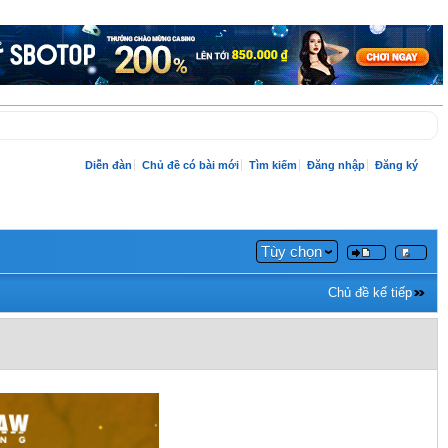
Diễn đàn
Chủ đề có bài mới
Tìm kiếm
Đăng nhập
Đăng ký
Tùy chọn
Chủ đề kế tiếp