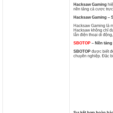
Hacksaw Gaming
hiệ
nền tảng cá cược trực 
Hacksaw Gaming – S
Hacksaw Gaming là một
Hacksaw không chỉ đa 
lẫn điện thoại di động
SBOTOP
– Nền tảng 
SBOTOP
được biết đế
chuyên nghiệp. Đặc bi
Sự kết hợp hoàn h