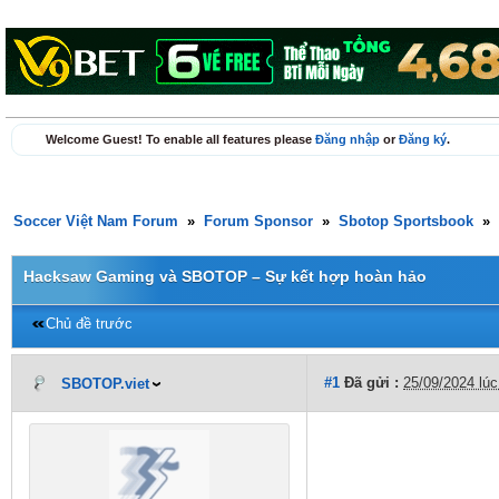
Welcome Guest! To enable all features please
Đăng nhập
or
Đăng ký
.
Soccer Việt Nam Forum
»
Forum Sponsor
»
Sbotop Sportsbook
»
Hacksaw Gaming và SBOTOP – Sự kết hợp hoàn hảo
Chủ đề trước
#1
Đã gửi :
25/09/2024 lúc
SBOTOP.viet