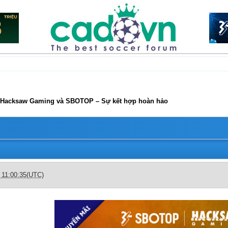
Hacksaw Gaming và SBOTOP – Sự kết hợp hoàn hảo
 11:00:35(UTC)