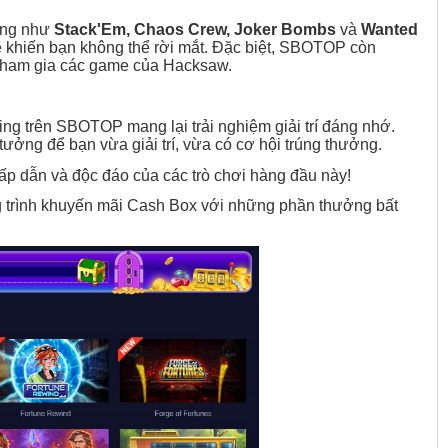
ming như
Stack'Em, Chaos Crew, Joker Bombs
và
Wanted
sẽ khiến bạn không thể rời mắt. Đặc biệt, SBOTOP còn
tham gia các game của Hacksaw.
g trên SBOTOP mang lại trải nghiệm giải trí đáng nhớ.
ưởng để bạn vừa giải trí, vừa có cơ hội trúng thưởng.
p dẫn và độc đáo của các trò chơi hàng đầu này!
 trình khuyến mãi Cash Box với những phần thưởng bất