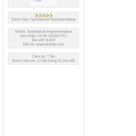
Danh hiệu: Sportsbook Representative
Nhóm: Sportsbook Representative
Gia nhập: 04-06-2018(UTC)
Bài viết: 9,634
Đến từ: www.sbotop.com
Cảm ơn: 7 lần
Được cảm ơn: 22 lần trong 22 bài viết