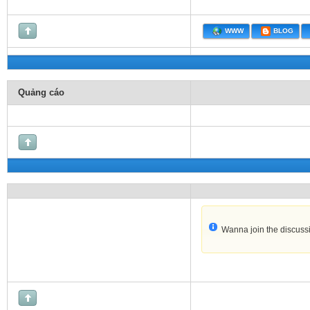
WWW
BLOG
Quảng cáo
Wanna join the discuss