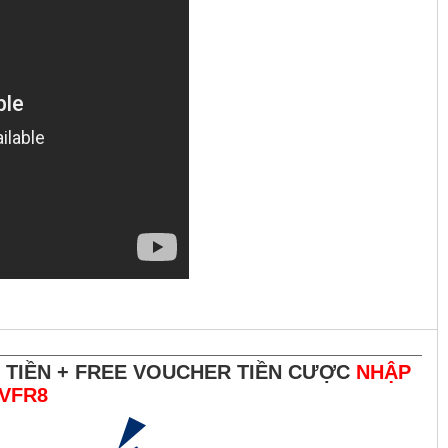
TIỀN + FREE VOUCHER TIỀN CƯỢC
NHẬP
VFR8