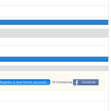
Register a new forum account
. Or Connect via
Facebook