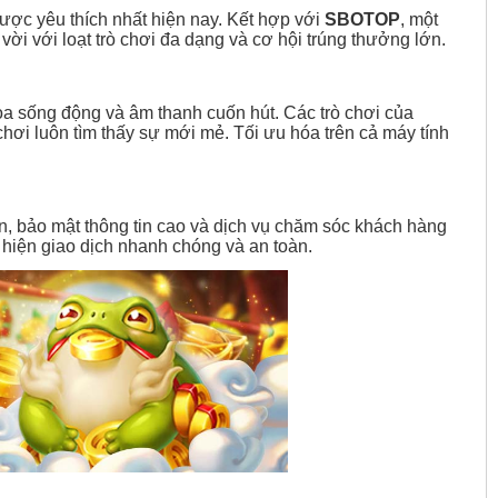
ược yêu thích nhất hiện nay. Kết hợp với
SBOTOP
, một
 vời với loạt trò chơi đa dạng và cơ hội trúng thưởng lớn.
họa sống động và âm thanh cuốn hút. Các trò chơi của
hơi luôn tìm thấy sự mới mẻ. Tối ưu hóa trên cả máy tính
ện, bảo mật thông tin cao và dịch vụ chăm sóc khách hàng
 hiện giao dịch nhanh chóng và an toàn.