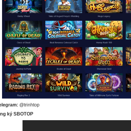
elegram:
@trinhtop
ăng ký SBOTOP