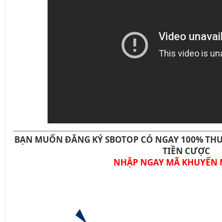
BẠN MUỐN ĐĂNG KÝ SBOTOP CÓ NGAY 100% THƯ
TIỀN CƯỢC
NHẬP NGAY MÃ KHUYẾN 