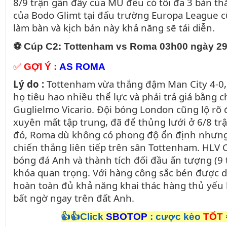
8/9 trận gần đây của MU đều có tối đa 3 bàn thắ
của Bodo Glimt tại đấu trường Europa League c
làm bàn và kịch bản này khả năng sẽ tái diễn.
⚽ Cúp C2: Tottenham vs Roma 03h00 ngày 29
✅
GỢI Ý :
AS ROMA
Lý do :
Tottenham vừa thắng đậm Man City 4-0,
họ tiêu hao nhiều thể lực và phải trả giá bằng
Guglielmo Vicario. Đội bóng London cũng lộ rõ
xuyên mất tập trung, đã để thủng lưới ở 6/8 tr
đó, Roma dù không có phong độ ổn định nhưng lạ
chiến thắng liên tiếp trên sân Tottenham. HLV C
bóng đá Anh và thành tích đối đầu ấn tượng (9 th
khóa quan trọng. Với hàng công sắc bén được 
hoàn toàn đủ khả năng khai thác hàng thủ yếu
bất ngờ ngay trên đất Anh.
👍👍Click
SBOTOP
: cược kèo
TỐT