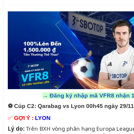
→ Đăng ký nhập mã VFR8 nhận 
⚽ Cúp C2: Qarabag vs Lyon 00h45 ngày 29/11
✅
GỢI Ý :
LYON
Lý do:
Trên BXH vòng phân hạng Europa League