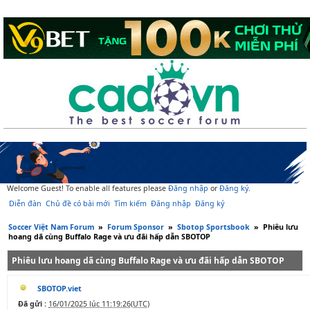
Welcome Guest! To enable all features please
Đăng nhập
or
Đăng ký
.
Diễn đàn
Chủ đề có bài mới
Tìm kiếm
Đăng nhập
Đăng ký
Soccer Việt Nam Forum
»
Forum Sponsor
»
Sbotop Sportsbook
»
Phiêu lưu
hoang dã cùng Buffalo Rage và ưu đãi hấp dẫn SBOTOP
Phiêu lưu hoang dã cùng Buffalo Rage và ưu đãi hấp dẫn SBOTOP
SBOTOP.viet
Đã gửi :
16/01/2025 lúc 11:19:26(UTC)