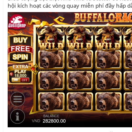
hội kích hoạt các vòng quay miễn phí đầy hấp d