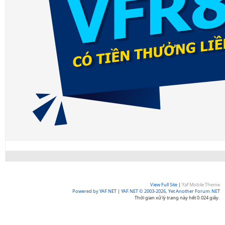
View Full Site
|
Yaf Mobile Theme
Powered by YAF.NET
|
YAF.NET © 2003-2026, Yet Another Forum.NET
Thời gian xử lý trang này hết 0.024 giây.