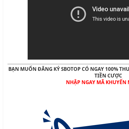
BẠN MUỐN ĐĂNG KÝ SBOTOP CÓ NGAY 100% THƯ
TIỀN CƯỢC
NHẬP NGAY MÃ KHUYẾN 