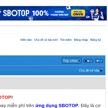
Diễn đàn
Chủ đề có bài mới
Tìm kiếm
Đăng nhập
Đăng ký
Tùy chọn
Chủ đề kế tiếp
OTOP
!
quay miễn phí trên
ứng dụng SBOTOP
. Đây là cơ