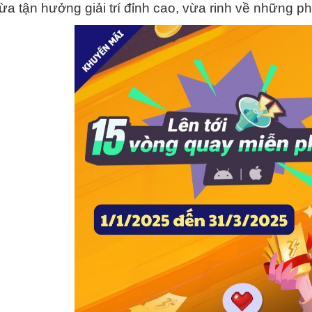
a tận hưởng giải trí đỉnh cao, vừa rinh về những phầ