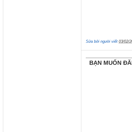
Sửa bởi người viết
03/02/2
BẠN MUỐN ĐĂ