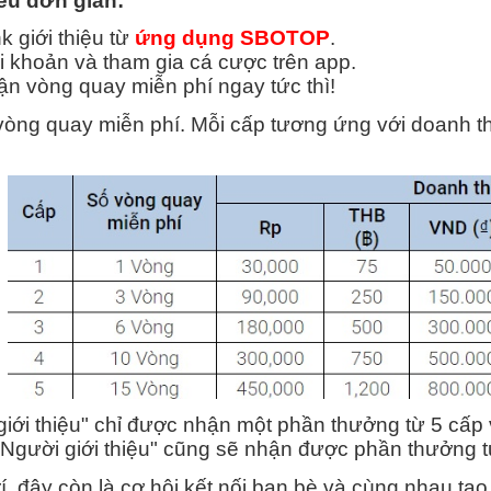
êu đơn giản:
k giới thiệu từ
ứng dụng SBOTOP
.
i khoản và tham gia cá cược trên app.
ận vòng quay miễn phí ngay tức thì!
òng quay miễn phí. Mỗi cấp tương ứng với doanh t
iới thiệu" chỉ được nhận một phần thưởng từ 5 cấp 
"Người giới thiệu" cũng sẽ nhận được phần thưởng 
 trí, đây còn là cơ hội kết nối bạn bè và cùng nhau