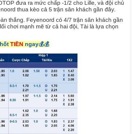
OTOP đưa ra mức chấp -1/2 cho Lille, và đội chủ
yenoord thua kèo cả 5 trận sân khách gần đây.
 bàn thắng. Feyenoord có 4/7 trận sân khách gần
 lối chơi mạnh mẽ từ cả hai đội, Tài là lựa chọn
hốt
TIỀN
ngay💰💰