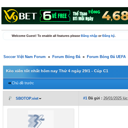
Welcome Guest! To enable all features please
Đăng nhập
or
Đăng ký
.
Soccer Việt Nam Forum
»
Forum Bóng Đá
»
Forum Bóng Đá UEFA
Kèo xiên tốt nhất hôm nay Thứ 4 ngày 29/1 - Cúp C1
Chủ đề trước
#1
Đã gửi :
26/01/2025 lú
SBOTOP.viet