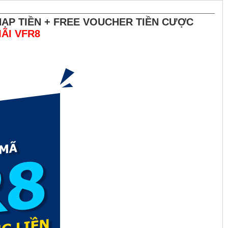
ẠP TIỀN + FREE VOUCHER TIỀN CƯỢC
ÃI VFR8