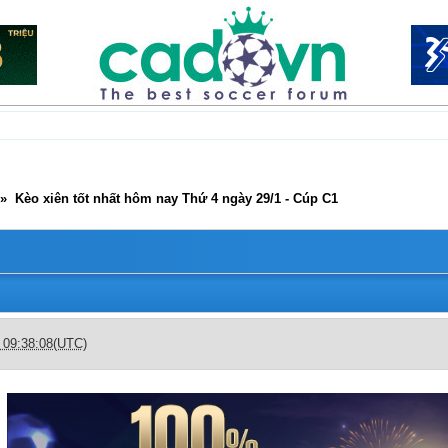
»
Kèo xiên tốt nhất hôm nay Thứ 4 ngày 29/1 - Cúp C1
c 09:38:08(UTC)