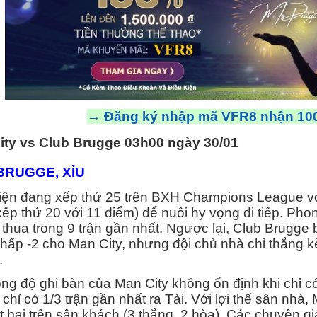
→ Đăng ký nhập mã VFR8 nhận 1
ity vs Club Brugge 03h00 ngày 30/01
BRUGGE, XỈU
iện đang xếp thứ 25 trên BXH Champions League với 
ếp thứ 20 với 11 điểm) để nuôi hy vọng đi tiếp. Pho
 thua trong 9 trận gần nhất. Ngược lại, Club Brugge b
hấp -2 cho Man City, nhưng đội chủ nhà chỉ thắng kè
.
ong độ ghi bàn của Man City không ổn định khi chỉ c
hỉ có 1/3 trận gần nhất ra Tài. Với lợi thế sân nhà, 
 bại trên sân khách (3 thắng, 2 hòa). Các chuyên gi