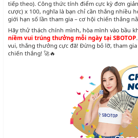
tiếp theo). Công thức tính điểm cực kỳ đơn giản
cược) x 100, nghĩa là bạn chỉ cần thắng nhiều 
giới hạn số lần tham gia – cơ hội chiến thắng n
Hãy thử thách chính mình, hòa mình vào bầu k
niềm vui trúng thưởng mỗi ngày tại SBOTOP
vui, thắng thưởng cực đã! Đừng bỏ lỡ, tham gia
chiến thắng! 🚀🔥