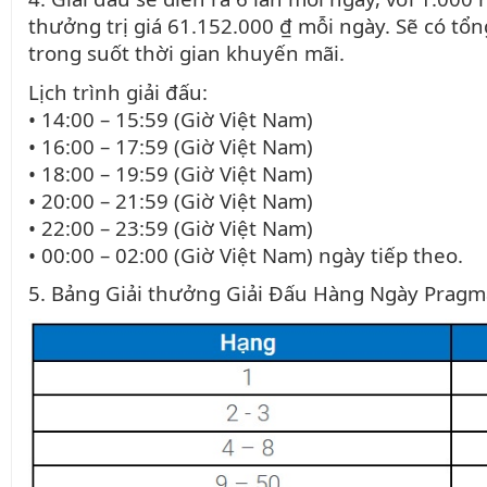
thưởng trị giá 61.152.000 ₫ mỗi ngày. Sẽ có tổn
trong suốt thời gian khuyến mãi.
Lịch trình giải đấu:
• 14:00 – 15:59 (Giờ Việt Nam)
• 16:00 – 17:59 (Giờ Việt Nam)
• 18:00 – 19:59 (Giờ Việt Nam)
• 20:00 – 21:59 (Giờ Việt Nam)
• 22:00 – 23:59 (Giờ Việt Nam)
• 00:00 – 02:00 (Giờ Việt Nam) ngày tiếp theo.
5. Bảng Giải thưởng Giải Đấu Hàng Ngày Pragma