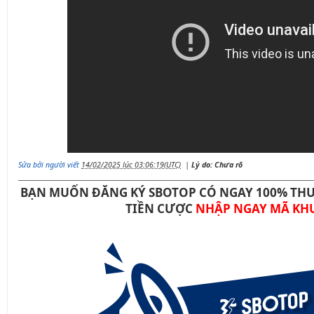
Sửa bởi người viết
14/02/2025 lúc 03:06:19(UTC)
|
Lý do: Chưa rõ
BẠN MUỐN ĐĂNG KÝ SBOTOP CÓ NGAY 100% THƯ
TIỀN CƯỢC
NHẬP NGAY MÃ KHU