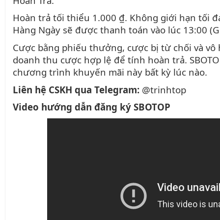
Hoàn Trả.
Hoàn trả tối thiểu 1.000 ₫. Không giới hạn tối đ
Hàng Ngày sẽ được thanh toán vào lúc 13:00 (G
Cược bằng phiếu thưởng, cược bị từ chối và vô h
doanh thu cược hợp lệ để tính hoàn trả. SBOT
chương trình khuyến mãi này bất kỳ lúc nào.
Liên hệ CSKH qua Telegram:
@trinhtop
Video hướng dẫn đăng ký SBOTOP