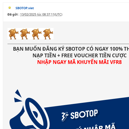
SBOTOP.viet
Đã gửi :
13/02/2025 lúc 08:37:11(UTC)
BẠN MUỐN ĐĂNG KÝ SBOTOP CÓ NGAY 100% 
NẠP TIỀN + FREE VOUCHER TIỀN CƯỢC
NHẬP NGAY MÃ KHUYẾN MÃI VFR8