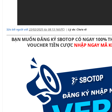
Sửa bởi người viết
22/02/2025 lúc 08:13:16(UTC)
|
Lý do: Chưa rõ
BẠN MUỐN ĐĂNG KÝ SBOTOP CÓ NGAY 100% TH
VOUCHER TIỀN CƯỢC
NHẬP NGAY MÃ K