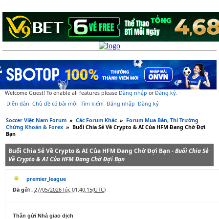
Welcome Guest! To enable all features please
Đăng nhập
or
Đăng ký
.
Diễn đàn
Chủ đề có bài mới
Tìm kiếm
Đăng nhập
Đăng ký
Soccer Việt Nam Forum
»
Các Forum Khác
»
Forum Mua Bán, Thị Trường
Chứng Khoán & Forex
»
Buổi Chia Sẻ Về Crypto & AI Của HFM Đang Chờ Đợi
Bạn
Buổi Chia Sẻ Về Crypto & AI Của HFM Đang Chờ Đợi Bạn -
Buổi Chia Sẻ
Về Crypto & AI Của HFM Đang Chờ Đợi Bạn
premier_league
Đã gửi :
27/05/2026 lúc 01:40:15(UTC)
Thân gửi Nhà giao dịch