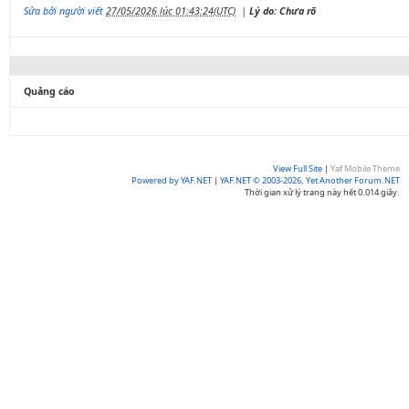
Sửa bởi người viết
27/05/2026 lúc 01:43:24(UTC)
|
Lý do: Chưa rõ
Quảng cáo
View Full Site
|
Yaf Mobile Theme
Powered by YAF.NET
|
YAF.NET © 2003-2026, Yet Another Forum.NET
Thời gian xử lý trang này hết 0.014 giây.