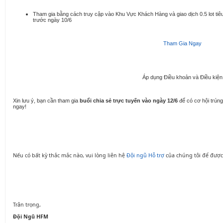
Tham gia bằng cách truy cập vào Khu Vực Khách Hàng và giao dịch 0.5 lot tiê
trước ngày 10/6
Tham Gia Ngay
Áp dụng Điều khoản và Điều kiện
Xin lưu ý, bạn cần tham gia
buổi chia sẻ trực tuyến vào ngày 12/6
để có cơ hội trún
ngay!
Nếu có bất kỳ thắc mắc nào, vui lòng liên hệ
Đội ngũ Hỗ trợ
của chúng tôi để được
Trân trọng,
Đội Ngũ HFM