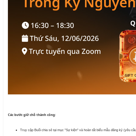
Các bước giữ chỗ thành công:
Truy cập Buổi chia sẻ tại mục "Sự kiện" và hoàn tất biểu mẫu đăng ký (yêu c