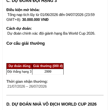
C. DỰ ĐOÁN ĐỘI HẠNG 3
Điều kiện mở khóa:
 Tổng nạp tích lũy từ 01/06/2026 đến 04/07/2026 (23:59 
GMT+8): 
30.000.000 VNĐ
Cách dự đoán:
 Dự đoán chính xác đội giành hạng Ba World Cup 2026.
Cơ cấu giải thưởng
Dự đoán đúng
Giải thưởng (000 đ)
Đội thắng hạng 3
2999
Thời gian nhận thưởng:
 21/07/2026 – 26/07/2026
D. DỰ ĐOÁN NHÀ VÔ ĐỊCH WORLD CUP 2026