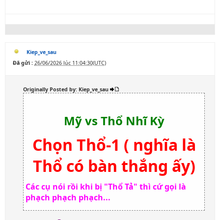
Kiep_ve_sau
Đã gửi :
26/06/2026 lúc 11:04:30(UTC)
Originally Posted by: Kiep_ve_sau
Mỹ vs Thổ Nhĩ Kỳ
Chọn Thổ-1 ( nghĩa là
Thổ có bàn thắng ấy)
Các cụ nói rồi khi bị "Thổ Tả" thì cứ gọi là
phạch phạch phạch...