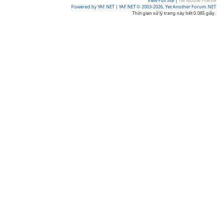
View Full Site
|
Yaf Mobile Theme
Powered by YAF.NET
|
YAF.NET © 2003-2026, Yet Another Forum.NET
Thời gian xử lý trang này hết 0.085 giây.