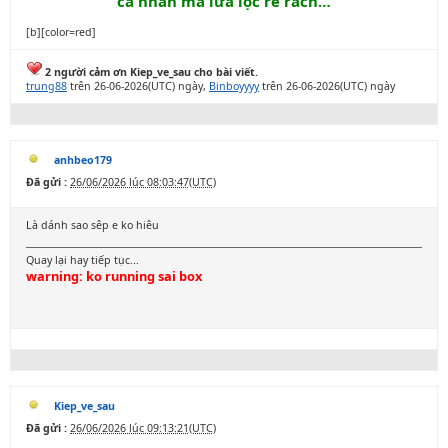
cá nhân mà lừa lọc rẻ rách…
[b][color=red]
2 người cảm ơn Kiep_ve_sau cho bài viết.
trung88
trên 26-06-2026(UTC) ngày,
Binboyyyy
trên 26-06-2026(UTC) ngày
anhbeo179
Đã gửi :
26/06/2026 lúc 08:03:47(UTC)
Là dánh sao sêp e ko hiêu
Quay lại hay tiếp tục...
warning: ko running sai box
Kiep_ve_sau
Đã gửi :
26/06/2026 lúc 09:13:21(UTC)