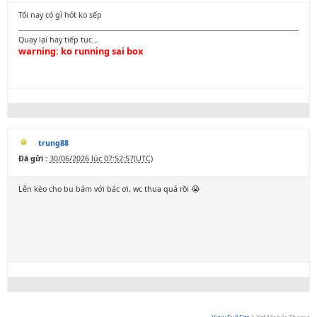
Tối nay có gì hót ko sếp
Quay lại hay tiếp tục...
warning: ko running sai box
trung88
Đã gửi :
30/06/2026 lúc 07:52:57(UTC)
Lên kèo cho bu bám với bác ơi, wc thua quá rồi 😭