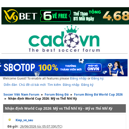
Welcome Guest! To enable all features please
Đăng nhập
or
Đăng ký
.
Diễn đàn
Chủ đề có bài mới
Tìm kiếm
Đăng nhập
Đăng ký
Soccer Việt Nam Forum
»
Forum Bóng Đá
»
Forum Bóng Đá World Cup 2026
»
Nhận định World Cup 2026: Mỹ vs Thổ Nhĩ Kỳ
Nhận định World Cup 2026: Mỹ vs Thổ Nhĩ Kỳ -
Mỹ vs Thổ Nhĩ Kỳ
Kiep_ve_sau
Đã gửi :
26/06/2026 lúc 05:07:33(UTC)