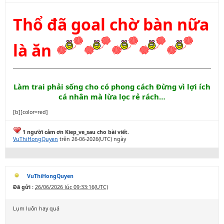
Thổ đã goal chờ bàn nữa
là ăn
Làm trai phải sống cho có phong cách Đừng vì lợi ích
cá nhân mà lừa lọc rẻ rách…
[b][color=red]
1 người cảm ơn Kiep_ve_sau cho bài viết.
VuThiHongQuyen
trên 26-06-2026(UTC) ngày
VuThiHongQuyen
Đã gửi :
26/06/2026 lúc 09:33:16(UTC)
Lụm luôn hay quá