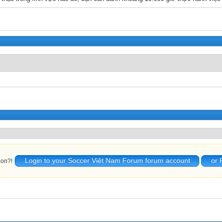
Login to your Soccer Việt Nam Forum forum account
or 
ion?!