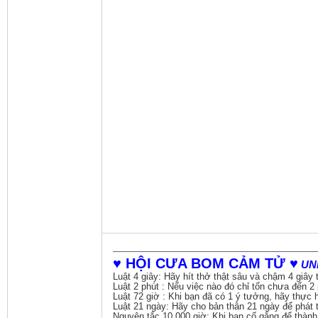
♥ HỘI CƯA BOM CẢM TỬ ♥
UN
Luật 4 giây: Hãy hít thở thật sâu và chậm 4 giây
Luật 2 phút : Nếu việc nào đó chỉ tốn chưa đến 2
Luật 72 giờ : Khi bạn đã có 1 ý tưởng, hãy thực h
Luật 21 ngày: Hãy cho bản thân 21 ngày để phát t
Nguyên tắc 10.000 giờ: Khi bạn cố gắng để thành