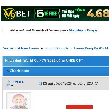
Welcome Guest! To enable all features please
Đăng nhập
or
Đăng ký
.
Soccer Việt Nam Forum
»
Forum Bóng Đá
»
Forum Bóng Đá World 
Nhận định World Cup 7/7/2026 cùng UNDER FT
Chủ đề trước
UNDER
#1
Đã gửi :
07/07/2026 lúc 06:43:12(UTC)
FT