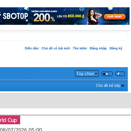
Diễn đàn
Chủ đề có bài mới
Tìm kiếm
Đăng nhập
Đăng ký
Tùy chọn
Chủ đề kế tiếp