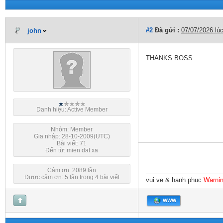
#2
Đã gửi :
07/07/2026 lú
john
THANKS BOSS
Danh hiệu: Active Member
Nhóm: Member
Gia nhập: 28-10-2009(UTC)
Bài viết: 71
Đến từ: mien dat xa
Cảm ơn: 2089 lần
Được cảm ơn: 5 lần trong 4 bài viết
vui ve & hanh phuc
Warnin
WWW