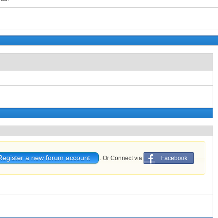
Register a new forum account
. Or Connect via
Facebook