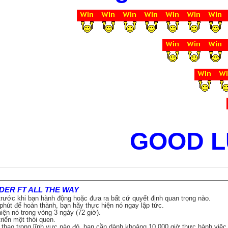
GOOD L
DER FT ALL THE WAY
 trước khi bạn hành động hoặc đưa ra bất cứ quyết định quan trọng nào.
 phút để hoàn thành, bạn hãy thực hiện nó ngay lập tức.
iện nó trong vòng 3 ngày (72 giờ).
riển một thói quen.
 thạo trong lĩnh vực nào đó, bạn cần dành khoảng 10.000 giờ thực hành việc