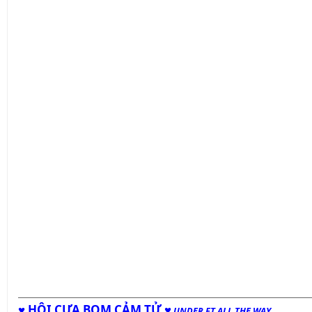
♥ HỘI CƯA BOM CẢM TỬ ♥
UNDER FT ALL THE WAY