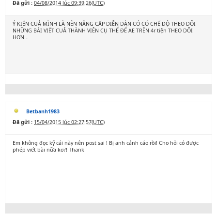
Đã gửi :
04/08/2014 lúc 09:39:26(UTC)
Ý KIẾN CUẢ MÌNH LÀ NÊN NÂNG CẤP DIỄN DÀN CÓ CÓ CHẾ ĐỘ THEO DÕI
NHỮNG BÀI VIẾT CUẢ THÀNH VIÊN CỤ THỂ ĐỂ AE TRÊN 4r tiện THEO DÕI
HƠN...
Betbanh1983
Đã gửi :
15/04/2015 lúc 02:27:57(UTC)
Em không đọc kỹ cái này nên post sai ! Bị anh cảnh cáo rồi! Cho hỏi có được
phép viết bài nữa ko?! Thank