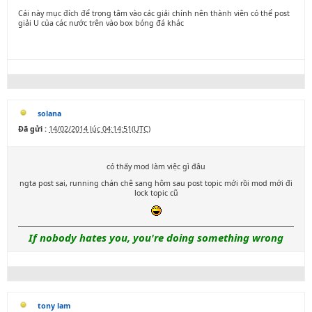
Cái này mục đích để trọng tâm vào các giải chính nên thành viên có thể post
giải U của các nước trên vào box bóng đá khác
solana
Đã gửi :
14/02/2014 lúc 04:14:51(UTC)
có thấy mod làm việc gì đâu
ngta post sai, running chán chê sang hôm sau post topic mới rồi mod mới đi
lock topic cũ
If nobody hates you, you're doing something wrong
tony lam