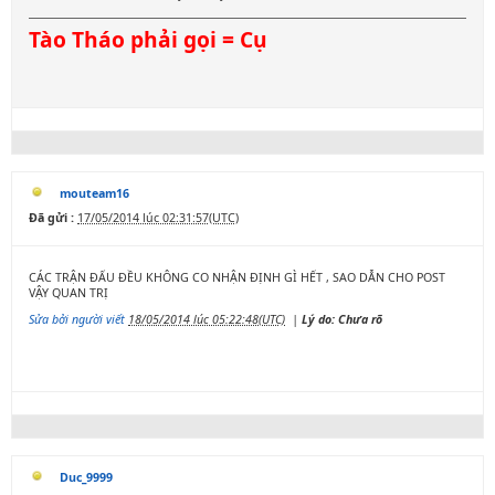
Tào Tháo phải gọi = Cụ
mouteam16
Đã gửi :
17/05/2014 lúc 02:31:57(UTC)
CÁC TRẬN ĐẤU ĐỀU KHÔNG CO NHẬN ĐỊNH GÌ HẾT , SAO DẪN CHO POST
VẬY QUAN TRỊ
Sửa bởi người viết
18/05/2014 lúc 05:22:48(UTC)
|
Lý do: Chưa rõ
Duc_9999