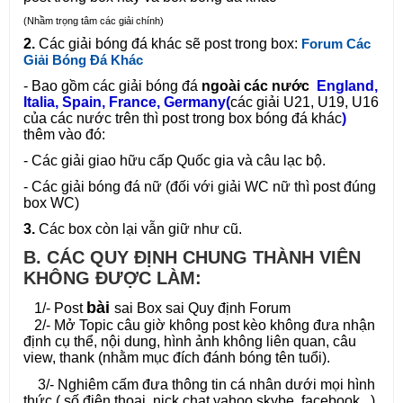
(Nhầm trọng tâm các giải chính)
2.
Các giải bóng đá khác sẽ post trong box:
Forum Các
Giải Bóng Đá Khác
- Bao gồm các giải bóng đá
ngoài các nước
England,
Italia, Spain, France, Germany(
các giải U21, U19, U16
của các nước trên thì post trong box bóng đá khác
)
thêm vào đó:
- Các giải giao hữu cấp Quốc gia và câu lạc bộ.
- Các giải bóng đá nữ (đối với giải WC nữ thì post đúng
box WC)
3.
Các box còn lại vẫn giữ như cũ.
B. CÁC QUY ĐỊNH CHUNG THÀNH VIÊN
KHÔNG ĐƯỢC LÀM:
bài
1/- Post
sai Box sai Quy định Forum
2/- Mở Topic câu giờ không post kèo không đưa nhận
định cụ thể, nội dung, hình ảnh không liên quan, câu
view, thank (nhằm mục đích đánh bóng tên tuổi).
3/- Nghiêm cấm đưa thông tin cá nhân dưới mọi hình
thức ( số điện thoại, nick chat yahoo,skybe, facebook...)