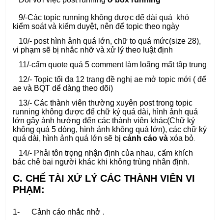
9/-Các topic running không được để dài quá khó
kiểm soát và kiểm duyệt, nên để topic theo ngày
10/- post hình ảnh quá lớn,
chữ to quá mức(size 28),
vi phạm
sẽ bị nhắc nhỡ và xử lý theo luật định
11/-cấm quote quá 5 comment làm loãng mất tập trung
12/- Topic tối đa 12 trang đề nghị ae mở topic mới ( để
ae và BQT dể dàng theo dõi)
13/- Các thành viên thường xuyên post trong topic
running không được để chữ ký quá dài, hình ảnh quá
lớn gây ảnh hưởng đến các thành viên khác(Chữ ký
không quá 5 dòng, hình ảnh không quá lớn), các chữ ký
quá dài, hình ảnh quá lớn sẽ bị
cảnh cáo và
xóa bỏ
.
14/- Phải tôn trọng nhận định của nhau, cấm khích
bác chê bai người khác khi không trùng nhân định.
C. CHẾ TÀI XỬ LÝ CÁC THÀNH VIÊN VI
PHẠM:
1- Cảnh cáo nhắc nhở .