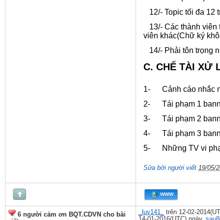
12/- Topic tối đa 12 
13/- Các thành viên 
viên khác(Chữ ký khôn
14/- Phải tôn trọng n
C. CHẾ TÀI XỬ 
1- Cảnh cáo nhắc n
2- Tái phạm 1 bann
3- Tái phạm 2 bann
4- Tái phạm 3 bann
5- Những TV vi phạm 
Sửa bởi người viết
19/05/2
WWW
_luv141_
trên 12-02-2014(U
6 người cảm ơn BQT.CDVN cho bài
14-01-2016(UTC) ngày,
sau8