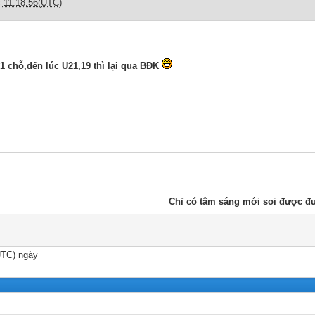
c 11:18:56(UTC)
1 chỗ,đến lúc U21,19 thì lại qua BĐK
Chỉ có tâm sáng mới soi được 
UTC) ngày