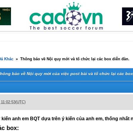
Đá Khác
»
Thông báo về Nội quy mới và tổ chức lại các box diễn đàn.
hông báo về Nội quy mới của việc post bài và tổ chức lại các bo
c 11:02:53(UTC)
ý kiến anh em BQT dựa trên ý kiến của anh em, thống nhất 
ác box: