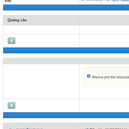
viết.
Quảng cáo
Wanna join the discuss