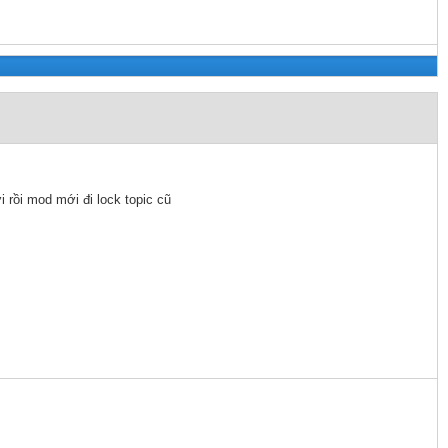
rồi mod mới đi lock topic cũ