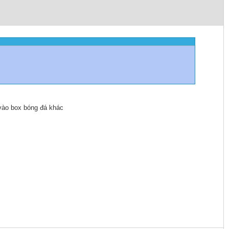
 vào box bóng đá khác