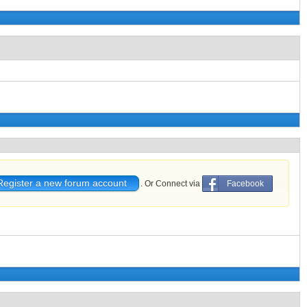
Register a new forum account
. Or Connect via
Facebook