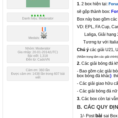
1
. 2 box hiện tại:
Foru
sẽ gộp thành box:
For
Danh hiệu: Moderator
Box này bao gồm các 
VD: EPL, FA Cup, Car
Laliga, Giải hạng 2 
Medals:
Tương tự với Italia
Nhóm: Moderator
Chú ý
các giải U21, U
Gia nhập: 20-01-2014(UTC)
Bài viết: 1,318
(Nhầm trọng tâm các giải chính)
Đến từ: CadoVN
2.
Các giải bóng đá kh
Cảm ơn: 360 lần
- Bao gồm các giải b
Được cảm ơn: 1438 lần trong 607 bài
box bóng đá khác
)
thê
viết
- Các giải giao hữu c
- Các giải bóng đá nữ
3.
Các box còn lại vẫn
B. CÁC QUY Đ
bài
1/- Post
sai Box