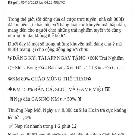
Đã gửi :
05/10/2023 lúc 04:25:49(UTC)
Trong thế giới sôi động của cá cược trực tuyến, nhà cái 888B
đã tạo nên sự khác biệt với hàng loạt các khuyến mãi hấp dẫn,
mang đến cho người chơi những trải nghiệm tuyệt vời cùng
những ưu đãi không thể bỏ lỡ.
Dưới đây là một số trong những khuyến mãi đáng chú ý mà
888B mang lại cho cộng đồng người chơi:
🎯ĐĂNG KÝ, TẢI APP NGAY TẶNG +60K Trải Nghiệm
👉 Slot - Bóng Đá - Bacarat - Xóc Đĩa - Tài Xỉu - Đá Gà ....
⚽️KM 80% CHÀO MỪNG THỂ THAO⚽️
🐠KM 150% BẮN CÁ, SLOT VÀ GAME VIỆT 🎰
🧧Nạp đầu CASINO KM 👉 50% 🧧
Thưởng Nạp Mỗi Ngày 👉 8,888 🎀Siêu Hoàn trả cực khủng
lên tới 1,4%
✅ Nạp rút nhanh trong 1-2 phút 🧮
Ngoài ra, 888B còn tổ chức các giải đấu thể thao định kỳ với