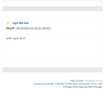
Ngô Mai Đan
Đã gửi :
05/10/2023 lúc 05:22:13(UTC)
code ngon ae ơi
View Full Site
|
Yaf Mobile Theme
Powered by YAF.NET
|
YAF.NET © 2003-2026, Yet Another Forum.NET
Thời gian xử lý trang này hết 0.016 giây.