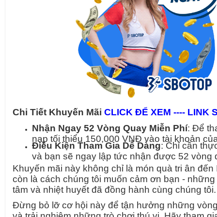
Chi Tiết Khuyến Mãi
CLICK ĐỂ XEM ---- LINK
Nhận Ngay 52 Vòng Quay Miễn Phí
: Để th
nạp tối thiểu 150,000 VNĐ vào tài khoản củ
Điều Kiện Tham Gia Dễ Dàng
: Chỉ cần thự
và bạn sẽ ngay lập tức nhận được 52 vòng 
Khuyến mãi này không chỉ là món quà tri ân đến
còn là cách chúng tôi muốn cảm ơn bạn - những 
tâm và nhiệt huyết đã đồng hành cùng chúng tôi.
Đừng bỏ lỡ cơ hội này để tận hưởng những vòng
và trải nghiệm những trò chơi thú vị. Hãy tham 