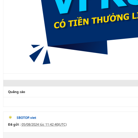
Quảng cáo
SBOTOP.viet
Đã gửi :
05/08/2024 lúc 11:42:40(UTC)