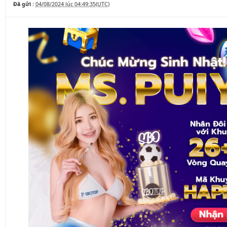
Đã gửi :
04/08/2024 lúc 04:49:35(UTC)