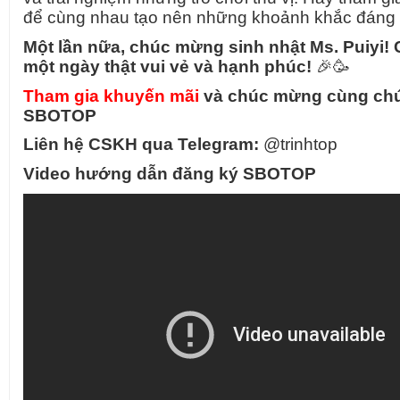
để cùng nhau tạo nên những khoảnh khắc đáng
Một lần nữa, chúc mừng sinh nhật Ms. Puiyi!
một ngày thật vui vẻ và hạnh phúc!
🎉🥳
Tham gia khuyến mãi
và chúc mừng cùng chún
SBOTOP
Liên hệ CSKH qua Telegram:
@trinhtop
Video hướng dẫn đăng ký SBOTOP