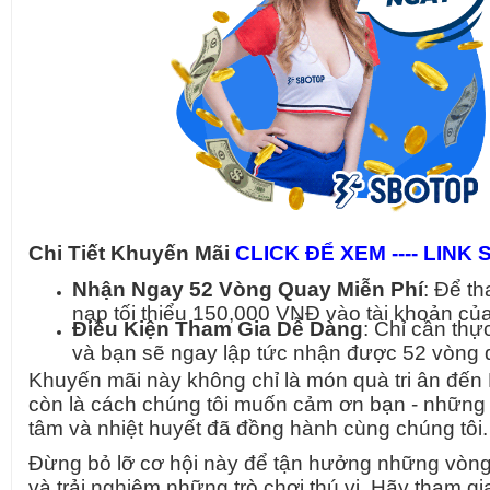
Chi Tiết Khuyến Mãi
CLICK ĐỂ XEM ---- LINK
Nhận Ngay 52 Vòng Quay Miễn Phí
: Để th
nạp tối thiểu 150,000 VNĐ vào tài khoản củ
Điều Kiện Tham Gia Dễ Dàng
: Chỉ cần thự
và bạn sẽ ngay lập tức nhận được 52 vòng 
Khuyến mãi này không chỉ là món quà tri ân đến
còn là cách chúng tôi muốn cảm ơn bạn - những 
tâm và nhiệt huyết đã đồng hành cùng chúng tôi.
Đừng bỏ lỡ cơ hội này để tận hưởng những vòng
và trải nghiệm những trò chơi thú vị. Hãy tham 