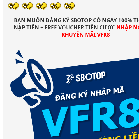
BẠN MUỐN ĐĂNG KÝ SBOTOP CÓ NGAY 100% 
NẠP TIỀN + FREE VOUCHER TIỀN CƯỢC
NHẬP N
KHUYẾN MÃI VFR8