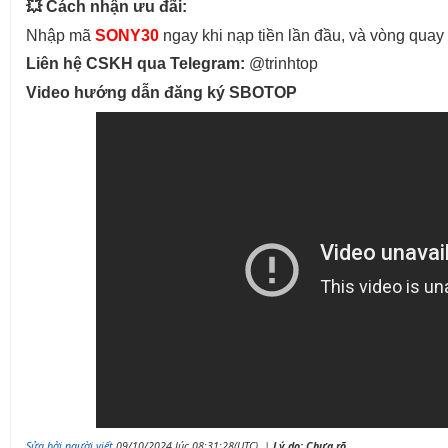
💥 Cách nhận ưu đãi:
Nhập mã
SONY30
ngay khi nạp tiền lần đầu, và vòng qua
Liên hệ CSKH qua Telegram:
@trinhtop
Video hướng dẫn đăng ký SBOTOP
Sửa bởi người viết
09/10/2024 lúc 08:31:28(UTC)
|
Lý do: Chưa rõ