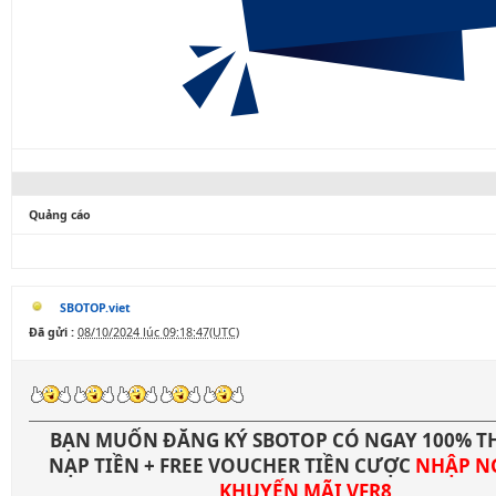
Quảng cáo
SBOTOP.viet
Đã gửi :
08/10/2024 lúc 09:18:47(UTC)
BẠN MUỐN ĐĂNG KÝ SBOTOP CÓ NGAY 100% 
NẠP TIỀN + FREE VOUCHER TIỀN CƯỢC
NHẬP N
KHUYẾN MÃI VFR8