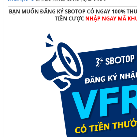
BẠN MUỐN ĐĂNG KÝ SBOTOP CÓ NGAY 100% THƯ
TIỀN CƯỢC
NHẬP NGAY MÃ KHU