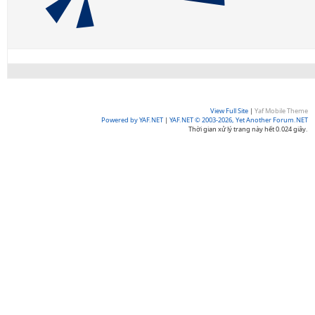
View Full Site
|
Yaf Mobile Theme
Powered by YAF.NET
|
YAF.NET © 2003-2026, Yet Another Forum.NET
Thời gian xử lý trang này hết 0.024 giây.