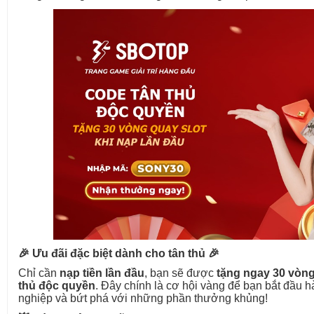
🎉 Ưu đãi đặc biệt dành cho tân thủ 🎉
Chỉ cần
nạp tiền lần đầu
, bạn sẽ được
tặng ngay 30 vòng
thủ độc quyền
. Đây chính là cơ hội vàng để bạn bắt đầu hà
nghiệp và bứt phá với những phần thưởng khủng!