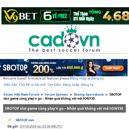
Welcome Guest! To enable all features please
Đăng nhập
or
Đăng ký
.
Diễn đàn
Chủ đề có bài mới
Tìm kiếm
Đăng nhập
Đăng ký
Soccer Việt Nam Forum
»
Forum Sponsor
»
Sbotop Sportsbook
»
SBOTOP
slot game cùng play'n go – Nhận quà khủng với mã SONY30
SBOTOP slot game cùng play'n go – Nhận quà khủng với mã SONY30
SBOTOP.viet
Đã gửi :
07/10/2024 lúc 03:39:49(UTC)