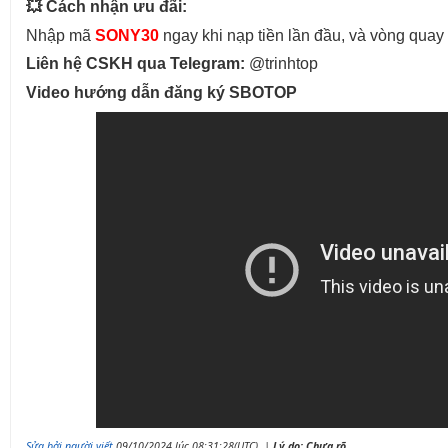
💥 Cách nhận ưu đãi:
Nhập mã
SONY30
ngay khi nạp tiền lần đầu, và vòng qua
Liên hệ CSKH qua Telegram:
@trinhtop
Video hướng dẫn đăng ký SBOTOP
Sửa bởi người viết
09/10/2024 lúc 08:31:28(UTC)
|
Lý do: Chưa rõ