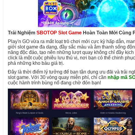
Trải Nghiệm
SBOTOP Slot Game
Hoàn Toàn Mới Cùng P
Play'n GO vừa ra mắt loạt trò chơi mới cực kỳ hấp dẫn, m
giới slot game đa dạng, đầy sắc màu và âm thanh sống độn
năng độc đáo, tạo nên những lượt quay không chỉ đầy kịch 
click là một cuộc phiêu lưu thú vị, nơi bạn có thể chinh p
phá những kho báu giá trị.
Đây là thời điểm lý tưởng để bạn tận dụng ưu đãi và trải
slot game. Với 30 vòng quay miễn phí, chỉ cần
nhập mã S
cuộc hành trình bùng nổ đang chờ đón bạn!