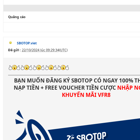
Quảng cáo
SBOTOP.viet
Đã gửi :
22/10/2024 lúc 09:29:34(UTC)
BẠN MUỐN ĐĂNG KÝ SBOTOP CÓ NGAY 100% 
NẠP TIỀN + FREE VOUCHER TIỀN CƯỢC
NHẬP N
KHUYẾN MÃI VFR8