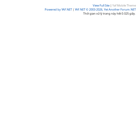
View Full Site
|
Yaf Mobile Theme
Powered by YAF.NET
|
YAF.NET © 2003-2026, Yet Another Forum.NET
Thời gian xử lý trang này hết 0.025 giây.