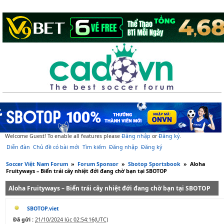
Welcome Guest! To enable all features please
Đăng nhập
or
Đăng ký
.
Diễn đàn
Chủ đề có bài mới
Tìm kiếm
Đăng nhập
Đăng ký
Soccer Việt Nam Forum
»
Forum Sponsor
»
Sbotop Sportsbook
»
Aloha
Fruityways – Biển trái cây nhiệt đới đang chờ bạn tại SBOTOP
Aloha Fruityways – Biển trái cây nhiệt đới đang chờ bạn tại SBOTOP
SBOTOP.viet
Đã gửi :
21/10/2024 lúc 02:54:16(UTC)