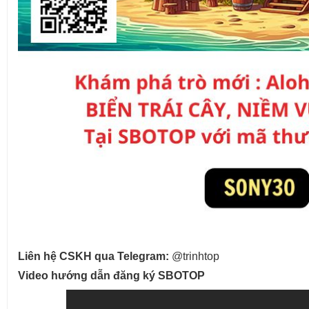
Liên hệ CSKH qua Telegram:
@trinhtop
Video hướng dẫn đăng ký SBOTOP