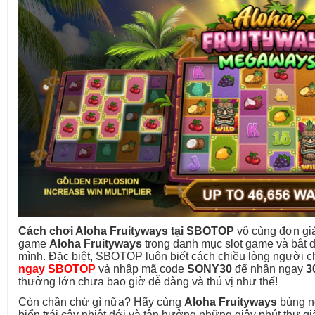
Cách chơi Aloha Fruityways tại SBOTOP
vô cùng đơn giả
game
Aloha Fruityways
trong danh mục slot game và bắt 
mình. Đặc biệt, SBOTOP luôn biết cách chiều lòng người 
ngay SBOTOP
và nhập mã code
SONY30
để nhận ngay
3
thưởng lớn chưa bao giờ dễ dàng và thú vị như thế!
Còn chần chừ gì nữa? Hãy cùng
Aloha Fruityways
bùng n
biển trái cây nhiệt đới và tận hưởng những giây phút thư 