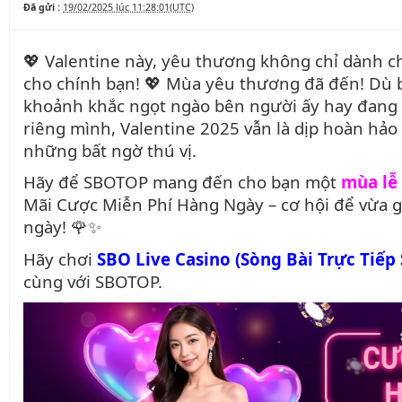
Đã gửi :
19/02/2025 lúc 11:28:01(UTC)
💖 Valentine này, yêu thương không chỉ dành ch
cho chính bạn! 💖 Mùa yêu thương đã đến! Dù
khoảnh khắc ngọt ngào bên người ấy hay đang 
riêng mình, Valentine 2025 vẫn là dịp hoàn hảo
những bất ngờ thú vị.
Hãy để SBOTOP mang đến cho bạn một
mùa lễ
Mãi Cược Miễn Phí Hàng Ngày – cơ hội để vừa g
ngày! 🌹✨
Hãy chơi
SBO Live Casino (Sòng Bài Trực Tiếp
cùng với SBOTOP.