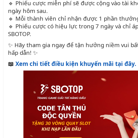
🔹 Phiếu cược miễn phí sẽ được cộng vào tài kh
ngày hôm sau.
🔹 Mỗi thành viên chỉ nhận được 1 phần thưởn
🔹 Phiếu cược có hiệu lực trong 7 ngày và chỉ á
SBOTOP.
✨ Hãy tham gia ngay để tận hưởng niềm vui bất
hấp dẫn! ✨
📖
Xem chi tiết điều kiện khuyến mãi tại đây.