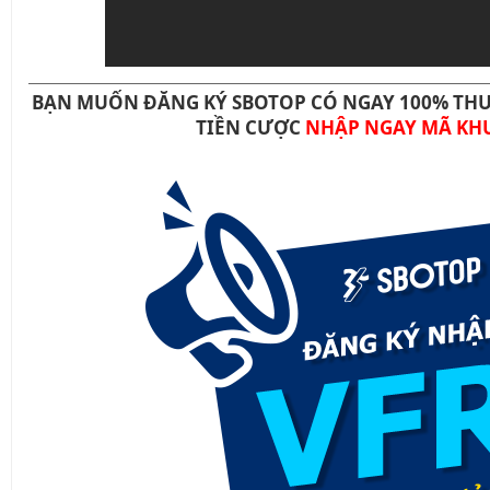
BẠN MUỐN ĐĂNG KÝ SBOTOP CÓ NGAY 100% THƯ
TIỀN CƯỢC
NHẬP NGAY MÃ KHU