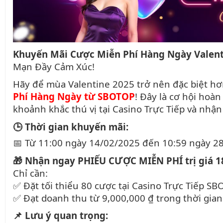
Khuyến Mãi Cược Miễn Phí Hàng Ngày Valen
Mạn Đầy Cảm Xúc!
Hãy để mùa Valentine 2025 trở nên đặc biệt hơ
Phí Hàng Ngày từ SBOTOP
! Đây là cơ hội hoà
khoảnh khắc thú vị tại Casino Trực Tiếp và nhậ
🕒 Thời gian khuyến mãi:
📅 Từ 11:00 ngày 14/02/2025 đến 10:59 ngày 28
🎁 Nhận ngay PHIẾU CƯỢC MIỄN PHÍ trị giá 1
Chỉ cần:
✅ Đặt tối thiểu 80 cược tại Casino Trực Tiếp SB
✅ Đạt doanh thu từ 9,000,000 ₫ trong thời gia
📌 Lưu ý quan trọng: