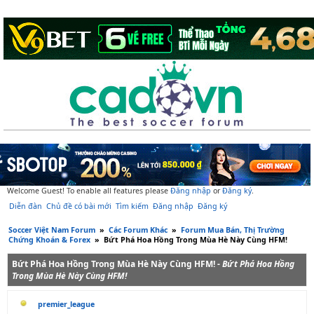
Welcome Guest! To enable all features please
Đăng nhập
or
Đăng ký
.
Diễn đàn
Chủ đề có bài mới
Tìm kiếm
Đăng nhập
Đăng ký
Soccer Việt Nam Forum
»
Các Forum Khác
»
Forum Mua Bán, Thị Trường
Chứng Khoán & Forex
»
Bứt Phá Hoa Hồng Trong Mùa Hè Này Cùng HFM!
Bứt Phá Hoa Hồng Trong Mùa Hè Này Cùng HFM! -
Bứt Phá Hoa Hồng
Trong Mùa Hè Này Cùng HFM!
premier_league