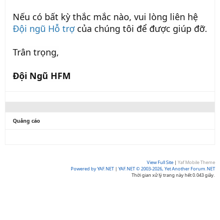
Nếu có bất kỳ thắc mắc nào, vui lòng liên hệ
Đội ngũ Hỗ trợ
của chúng tôi để được giúp đỡ.
Trân trọng,
Đội Ngũ HFM
Quảng cáo
View Full Site
|
Yaf Mobile Theme
Powered by YAF.NET
|
YAF.NET © 2003-2026, Yet Another Forum.NET
Thời gian xử lý trang này hết 0.043 giây.