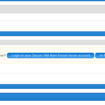
Login to your Soccer Việt Nam Forum forum account
or 
ion?!