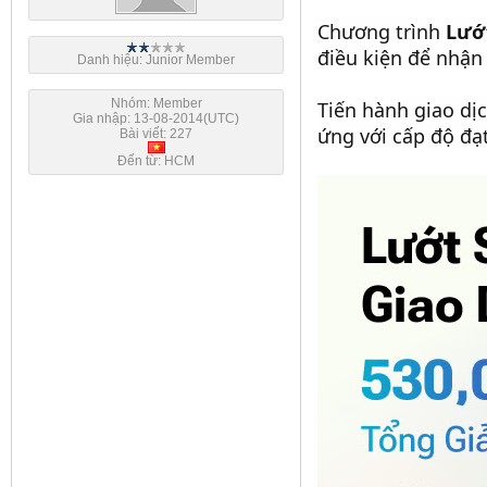
Chương trình
Lướ
điều kiện để nhận
Danh hiệu: Junior Member
Nhóm: Member
Tiến hành giao dị
Gia nhập: 13-08-2014(UTC)
ứng với cấp độ đạ
Bài viết: 227
Đến từ: HCM