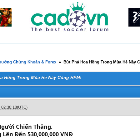
Trường Chứng Khoán & Forex
»
Bứt Phá Hoa Hồng Trong Mùa Hè Này 
oa Hồng Trong Mùa Hè Này Cùng HFM!
c 02:30:18(UTC)
Người Chiến Thắng.
 Lên Đến 530,000,000 VNĐ