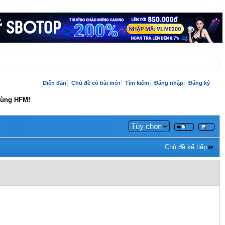
Diễn đàn
Chủ đề có bài mới
Tìm kiếm
Đăng nhập
Đăng ký
Cùng HFM!
Tùy chọn
Chủ đề kế tiếp