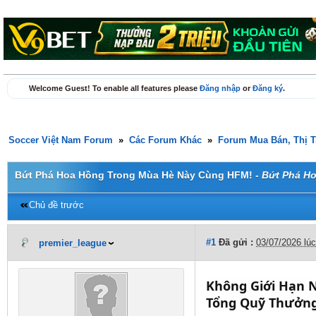
Welcome Guest! To enable all features please
Đăng nhập
or
Đăng ký
.
Soccer Việt Nam Forum
»
Các Forum Khác
»
Forum Mua Bán, Thị 
Bứt Phá Hoa Hồng Trong Mùa Hè Này Cùng HFM! -
Bứt Phá H
Chủ đề trước
#1
Đã gửi :
03/07/2026 lú
premier_league
Không Giới Hạn 
Tổng Quỹ Thưởng