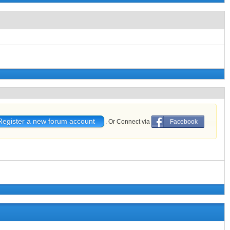
Register a new forum account
. Or Connect via
Facebook