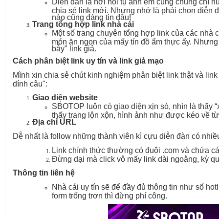
Diễn đàn là nơi hội tụ anh em cùng chung chí 
chia sẻ link mới. Nhưng nhớ là phải chọn diễn đ
nào cũng đáng tin đâu!
Trang tổng hợp link nhà cái
Một số trang chuyên tổng hợp link của các nhà 
món ăn ngon của mấy tín đồ ẩm thực ấy. Nhưng h
bẫy" link giả.
Cách phân biệt link uy tín và link giả mạo
Mình xin chia sẻ chút kinh nghiệm phân biệt link thật và link 
dính câu":
Giao diện website
SBOTOP luôn có giao diện xịn sò, nhìn là thấy “x
thấy trang lộn xộn, hình ảnh như được kéo về từ
Địa chỉ URL
Dễ nhất là follow những thành viên kì cựu diễn đàn có nh
Link chính thức thường có đuôi .com và chứa c
Đừng dại mà click vô mấy link dài ngoằng, kỳ q
Thông tin liên hệ
Nhà cái uy tín sẽ để đầy đủ thông tin như số hotl
form trống trơn thì đừng phí công.