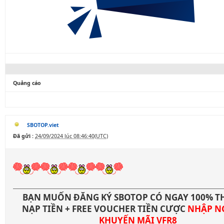
Quảng cáo
SBOTOP.viet
Đã gửi :
24/09/2024 lúc 08:46:40(UTC)
BẠN MUỐN ĐĂNG KÝ SBOTOP CÓ NGAY 100% 
NẠP TIỀN + FREE VOUCHER TIỀN CƯỢC
NHẬP N
KHUYẾN MÃI VFR8