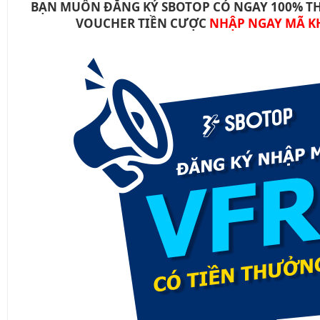
BẠN MUỐN ĐĂNG KÝ SBOTOP CÓ NGAY 100% TH
VOUCHER TIỀN CƯỢC
NHẬP NGAY MÃ K