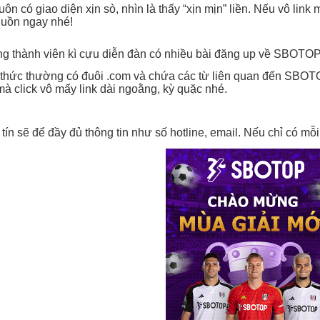
n có giao diện xịn sò, nhìn là thấy “xịn mịn” liền. Nếu vô link
huồn ngay nhé!
ững thành viên kì cựu diễn đàn có nhiều bài đăng up về SBOTO
 thức thường có đuôi .com và chứa các từ liên quan đến SBOT
à click vô mấy link dài ngoằng, kỳ quặc nhé.
tín sẽ để đầy đủ thông tin như số hotline, email. Nếu chỉ có mỗi