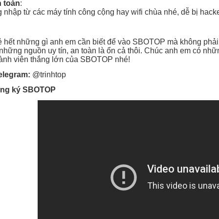
n toàn
:
nhập từ các máy tính công cộng hay wifi chùa nhé, dễ bị hacker
ẻ hết những gì anh em cần biết để vào SBOTOP mà không phải g
 những nguồn uy tín, an toàn là ổn cả thôi. Chúc anh em có nhữn
hành viên thắng lớn của SBOTOP nhé!
elegram:
@trinhtop
ăng ký SBOTOP