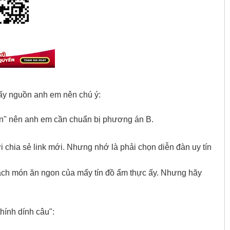
 mấy nguồn anh em nên chú ý:
vận" nên anh em cần chuẩn bị phương án B.
 chia sẻ link mới. Nhưng nhớ là phải chọn diễn đàn uy tín
sách món ăn ngon của mấy tín đồ ẩm thực ấy. Nhưng hãy
thính dính câu":