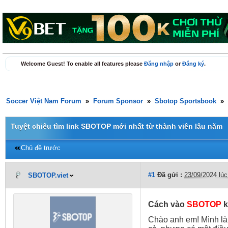
Welcome Guest! To enable all features please
Đăng nhập
or
Đăng ký
.
Soccer Việt Nam Forum
»
Forum Sponsor
»
Sbotop Sportsbook
»
Tuyệt chiêu tìm link SBOTOP mới nhất từ thành viên lâu năm
Chủ đề trước
#1
Đã gửi :
23/09/2024 lú
SBOTOP.viet
Cách vào
SBOTOP
k
Chào anh em! Mình là 