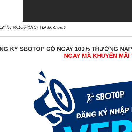
024 lúc 09:18:54(UTC)
|
Lý do: Chưa rõ
NG KÝ SBOTOP CÓ NGAY 100% THƯỞNG NẠP 
NGAY MÃ KHUYẾN MÃI 