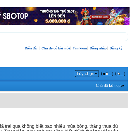
Diễn đàn
Chủ đề có bài mới
Tìm kiếm
Đăng nhập
Đăng ký
Tùy chọn
Chủ đề kế tiếp
ã trải qua không biết bao nhiêu mùa bóng, thắng thua đủ