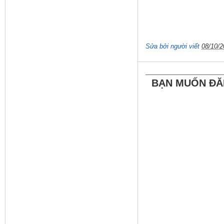
Sửa bởi người viết
08/10/2
BẠN MUỐN ĐĂ