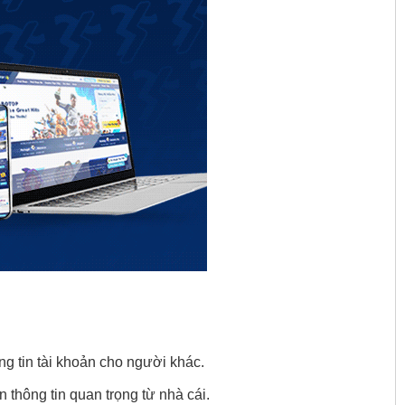
g tin tài khoản cho người khác.
 thông tin quan trọng từ nhà cái.