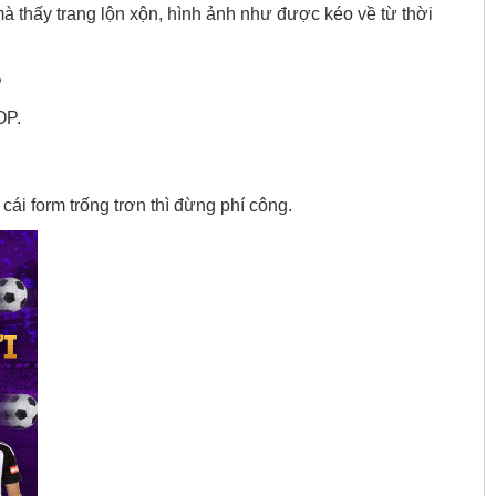
 mà thấy trang lộn xộn, hình ảnh như được kéo về từ thời
P
OP.
 cái form trống trơn thì đừng phí công.